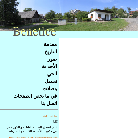
Benetice
Benetice
Na
مقدمة
obsah
التاريخ
stránky
صور
Klávesové
الأحداث
zkratky
na
الحي
tomto
تحميل
webu
وصلات
-
في ما يخص الصفحات
základní
اتصل بنا
Hlavní
strana
Add sidebar
RSS
عدم السماح للصينية, اليابانية و الكورية في
نص مكتوب بالأبجدية اللاتينية و السيريلية
Disallow Thai in text writen by latin and