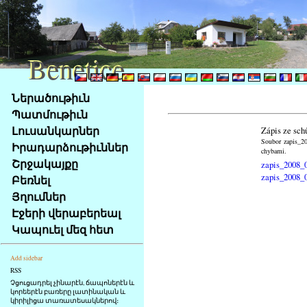
Benetice
Benetice
Na
Ներածութիւն
obsah
Պատմութիւն
stránky
Լուսանկարներ
Zápis ze sch
Klávesové
Soubor zapis_20
Իրադարձութիւններ
zkratky
chybami.
na
Շրջակայքը
zapis_2008_
tomto
zapis_2008_
Բեռնել
webu
Յղումներ
-
Էջերի վերաբերեալ
základní
Կապուել մեզ հետ
Hlavní
strana
Add sidebar
RSS
Չցուցադրել չինարէն, ճապոներէն և
կորեերէն բառերը լատինական և
կիրիլիցա տառատեսակներով։