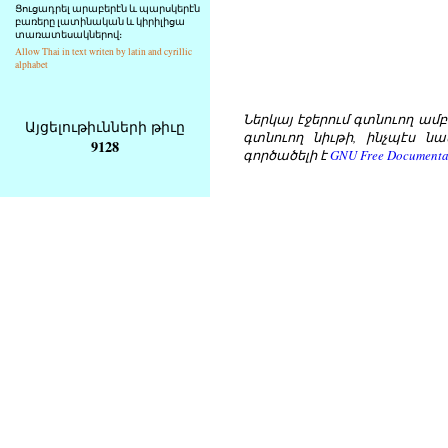
Ցուցադրել արաբերէն և պարսկերէն
բառերը լատինական և կիրիլիցա
տառատեսակներով։
Allow Thai in text writen by latin and cyrillic
alphabet
Ներկայ էջերում գտնուող ամբողջ
Այցելութիւնների թիւը
գտնուող նիւթի, ինչպէս նա
9128
գործածելի է
GNU Free Documentat