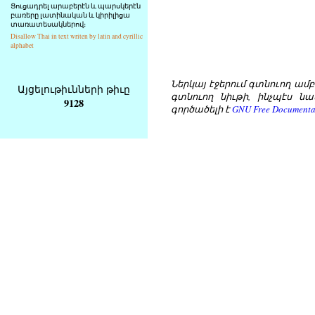
Ցուցադրել արաբերէն և պարսկերէն
բառերը լատինական և կիրիլիցա
տառատեսակներով։
Disallow Thai in text writen by latin and cyrillic
alphabet
Ներկայ էջերում գտնուող ամբողջ
Այցելութիւնների թիւը
գտնուող նիւթի, ինչպէս նա
9128
գործածելի է
GNU Free Documentat