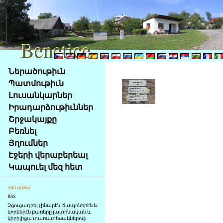
Benetice
Benetice
Na
Ներածութիւն
obsah
Պատմութիւն
stránky
Լուսանկարներ
Klávesové
Իրադարձութիւններ
zkratky
na
Շրջակայքը
tomto
Բեռնել
webu
Յղումներ
-
Էջերի վերաբերեալ
základní
Կապուել մեզ հետ
Hlavní
strana
Add sidebar
RSS
Չցուցադրել չինարէն, ճապոներէն և
կորեերէն բառերը լատինական և
կիրիլիցա տառատեսակներով։