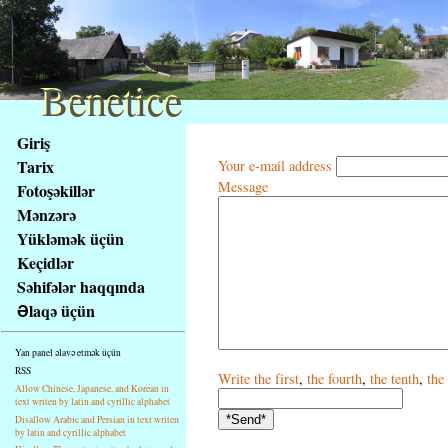
Benetice
Benetice
Na
Giriş
obsah
Tarix
Your e-mail address
stránky
Message
Fotoşəkillər
Klávesové
Mənzərə
zkratky
na
Yükləmək üçün
tomto
Keçidlər
webu
Səhifələr haqqında
-
Əlaqə üçün
základní
Hlavní
Yan panel əlavə etmək üçün
strana
RSS
Write
the first
,
the fourth
,
the tenth
,
the 
Allow Chinese, Japanese, and Korean in
text writen by latin and cyrillic alphabet
Disallow Arabic and Persian in text writen
by latin and cyrillic alphabet