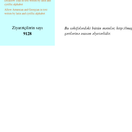
Disallow Thai in text writen by latin and
cyrillic alphabet
Allow Armenian and Georgian in text
writen by latin and cyrillic alphabet
Ziyarətçilərin sayı
Bu səhifələrdəki bütün mətnlər, http://ma
9128
şərtlərinə əsasən əlyetərlidir.