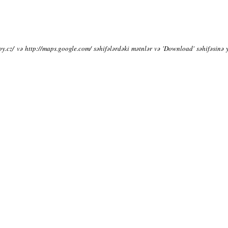
py.cz/ və http://maps.google.com/ səhifələrdəki mətnlər və 'Download' səhifəsinə 