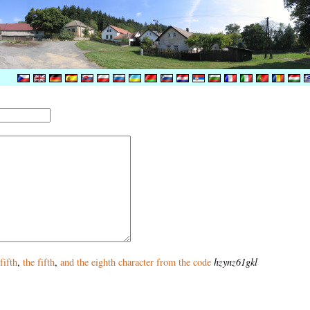
fifth
,
the fifth
,
and
the eighth
character from the code
hzynz61gkl