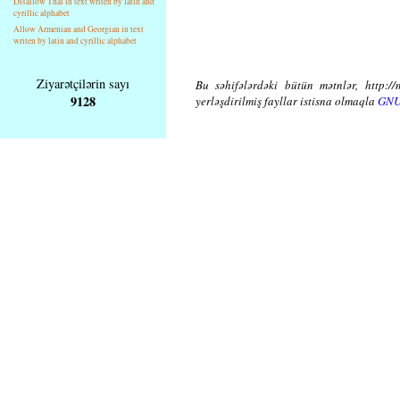
Disallow Thai in text writen by latin and
cyrillic alphabet
Allow Armenian and Georgian in text
writen by latin and cyrillic alphabet
Ziyarətçilərin sayı
Bu səhifələrdəki bütün mətnlər, http://
9128
yerləşdirilmiş fayllar istisna olmaqla
GNU 