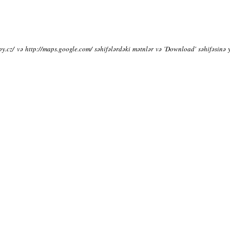
py.cz/ və http://maps.google.com/ səhifələrdəki mətnlər və 'Download' səhifəsinə 