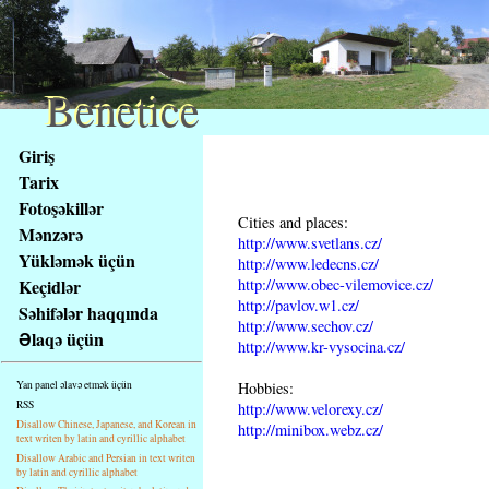
Benetice
Benetice
Na
Giriş
obsah
Tarix
stránky
Fotoşəkillər
Klávesové
Cities and places:
Mənzərə
zkratky
http://www.svetlans.cz/
na
Yükləmək üçün
http://www.ledecns.cz/
tomto
http://www.obec-vilemovice.cz/
Keçidlər
webu
http://pavlov.w1.cz/
Səhifələr haqqında
http://www.sechov.cz/
-
Əlaqə üçün
http://www.kr-vysocina.cz/
základní
Hlavní
Hobbies:
Yan panel əlavə etmək üçün
strana
RSS
http://www.velorexy.cz/
Disallow Chinese, Japanese, and Korean in
http://minibox.webz.cz/
text writen by latin and cyrillic alphabet
Disallow Arabic and Persian in text writen
by latin and cyrillic alphabet