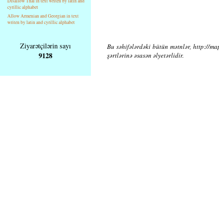
Disallow Thai in text writen by latin and
cyrillic alphabet
Allow Armenian and Georgian in text
writen by latin and cyrillic alphabet
Ziyarətçilərin sayı
Bu səhifələrdəki bütün mətnlər, http://ma
9128
şərtlərinə əsasən əlyetərlidir.