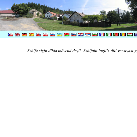
Səhifə sizin dildə mövcud deyil. Səhifnin ingilis dili versiyası g