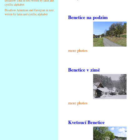
Disallow Thai in text writen by latin and
cyrillic alphabet
Disallow Armenian and Georgian in text
writen by latin and cyrillic alphabet
Benetice na podzim
more photos
Benetice v zimě
more photos
Kvetoucí Benetice