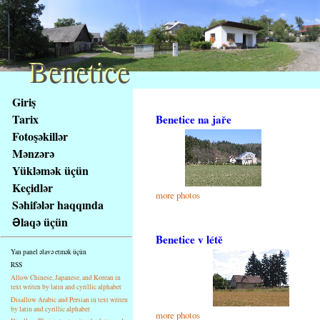
Benetice
Benetice
Na
Giriş
obsah
Tarix
Benetice na jaře
stránky
Fotoşəkillər
Klávesové
Mənzərə
zkratky
na
Yükləmək üçün
tomto
Keçidlər
more photos
webu
Səhifələr haqqında
-
Əlaqə üçün
základní
Benetice v létě
Hlavní
Yan panel əlavə etmək üçün
strana
RSS
Allow Chinese, Japanese, and Korean in
text writen by latin and cyrillic alphabet
Disallow Arabic and Persian in text writen
by latin and cyrillic alphabet
more photos