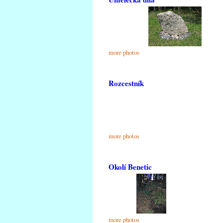
more photos
Rozcestník
more photos
Okolí Benetic
more photos