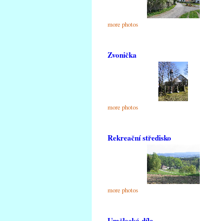
more photos
Zvonička
more photos
Rekreační středisko
more photos
Umělecká díla