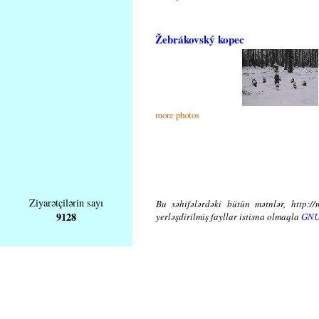
Žebrákovský kopec
more photos
Ziyarətçilərin sayı
Bu səhifələrdəki bütün mətnlər, http://
9128
yerləşdirilmiş fayllar istisna olmaqla
GNU 