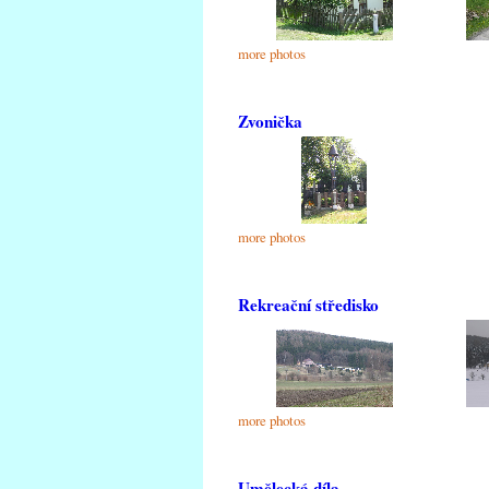
more photos
Zvonička
more photos
Rekreační středisko
more photos
Umělecká díla