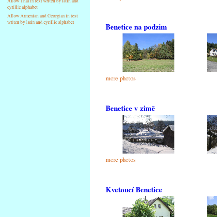
Allow Thai in text writen by latin and
cyrillic alphabet
Allow Armenian and Georgian in text
writen by latin and cyrillic alphabet
Benetice na podzim
more photos
Benetice v zimě
more photos
Kvetoucí Benetice