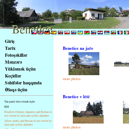
Benetice
Benetice
Na
Giriş
obsah
Tarix
Benetice na jaře
stránky
Fotoşəkillər
Klávesové
Mənzərə
zkratky
na
Yükləmək üçün
tomto
Keçidlər
more photos
webu
Səhifələr haqqında
-
Əlaqə üçün
základní
Benetice v létě
Hlavní
Yan panel əlavə etmək üçün
strana
RSS
Disallow Chinese, Japanese, and Korean in
text writen by latin and cyrillic alphabet
Allow Arabic and Persian in text writen by
latin and cyrillic alphabet
more photos