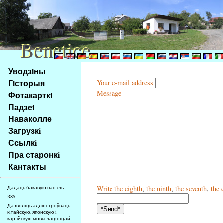
Benetice
Benetice
Na
Уводзiны
obsah
Гiсторыя
Your e-mail address
stránky
Message
Фотакарткi
Klávesové
Падзеi
zkratky
na
Наваколле
tomto
Загрузкi
webu
Ссылкi
-
Пра старонкi
základní
Кантакты
Hlavní
strana
Write
the eighth
,
the ninth
,
the seventh
,
the 
Дадаць бакавую панэль
RSS
Дазволiць адлюстроўваць
кiтайскую, японскую i
карэйскую мовы лацiнiцай.