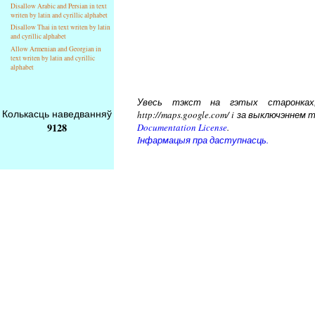
Disallow Arabic and Persian in text
writen by latin and cyrillic alphabet
Disallow Thai in text writen by latin
and cyrillic alphabet
Allow Armenian and Georgian in
text writen by latin and cyrillic
alphabet
Увесь тэкст на гэтых старонках, 
Колькасць наведванняў
http://maps.google.com/ i за выключэнн
9128
Documentation License
.
Iнфармацыя пра даступнасць.