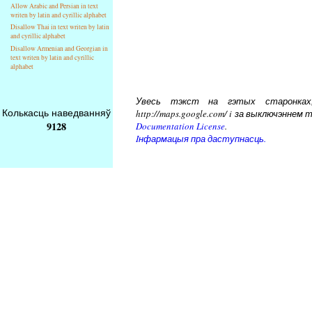
Allow Arabic and Persian in text
writen by latin and cyrillic alphabet
Disallow Thai in text writen by latin
and cyrillic alphabet
Disallow Armenian and Georgian in
text writen by latin and cyrillic
alphabet
Увесь тэкст на гэтых старонках, 
Колькасць наведванняў
http://maps.google.com/ i за выключэнн
9128
Documentation License
.
Iнфармацыя пра даступнасць.