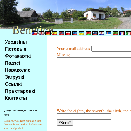
Benetice
Benetice
Na
Уводзiны
obsah
Гiсторыя
Your e-mail address
stránky
Message
Фотакарткi
Klávesové
Падзеi
zkratky
na
Наваколле
tomto
Загрузкi
webu
Ссылкi
-
Пра старонкi
základní
Кантакты
Hlavní
strana
Write
the eighth
,
the seventh
,
the sixth
,
the 
Дадаць бакавую панэль
RSS
Disallow Chinese, Japanese, and
Korean in text writen by latin and
cyrillic alphabet