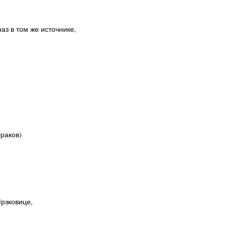
 раз в том же источнике,
браков)
Мрзковице,