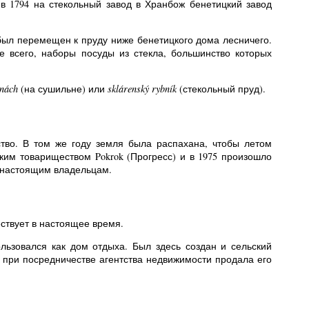
 в 1794 на стекольный завод в Хранбож бенетицкий завод
был перемещен к пруду ниже бенетицкого дома лесничего.
е всего, наборы посуды из стекла, большинство которых
rnách
(на сушильне) или
sklárenský rybník
(стекольный пруд).
ство. В том же году земля была распахана, чтобы летом
ким товариществом Pokrok (Прогресс) и в 1975 произошло
ы настоящим владельцам.
ствует в настоящее время.
льзовался как дом отдыха. Был здесь создан и сельский
а при посредничестве агентства недвижимости продала его