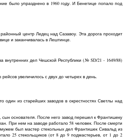
ние было упразднено в 1960 году. И Бенетице попало под
 районный центр Ледец над Сазавоу. Эта дорога проходит
овице и заканчивалась в Лештинце.
 внутренних дел Чешской Республики (№ SD/21 - 1649/88)
 рейсов увеличилось с двух до четырех в день.
это один из старейших заводов в окрестностях Светлы над
р, сын основателя. После него завод перешел к Франтишеку
н. При нем на заводе работало 58 человек. После смерти
 мужем был мастер стекольных дел Франтишек Сивальд из
ало 25 стекольщиков (от 8 до 9 подмастерьев, от 1 до 2