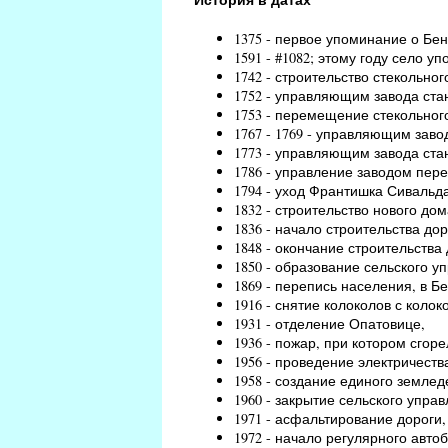
1375 - первое упоминание о Бен
1591 - #1082; этому году село уп
1742 - строительство стекольно
1752 - управляющим завода ст
1753 - перемещение стекольного
1767 - 1769 - управляющим зав
1773 - управляющим завода ст
1786 - управление заводом пер
1794 - уход Франтишка Сивальд
1832 - строительство нового дом
1836 - начало строительства до
1848 - окончание строительства 
1850 - образование сельского у
1869 - перепись населения, в Б
1916 - снятие колоколов с коло
1931 - отделение Опатовице,
1936 - пожар, при котором сгор
1956 - проведение электричеств
1958 - создание единого землед
1960 - закрытие сельского упра
1971 - асфальтирование дороги
1972 - начало регулярного авто