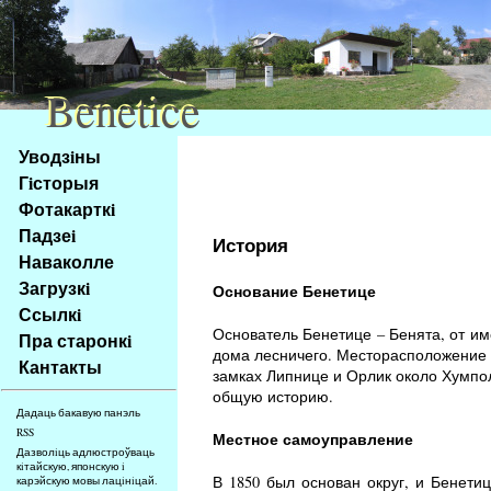
Benetice
Benetice
Na
Уводзiны
obsah
Гiсторыя
stránky
Фотакарткi
Klávesové
Падзеi
zkratky
История
na
Наваколле
tomto
Загрузкi
Основание Бенетице
webu
Ссылкi
-
Основатель Бенетице – Бенята, от им
Пра старонкi
základní
дома лесничего. Месторасположение 
Кантакты
Hlavní
замках Липнице и Орлик около Хумпол
общую историю.
strana
Дадаць бакавую панэль
RSS
Местное самоуправление
Дазволiць адлюстроўваць
кiтайскую, японскую i
В 1850 был основан округ, и Бенети
карэйскую мовы лацiнiцай.