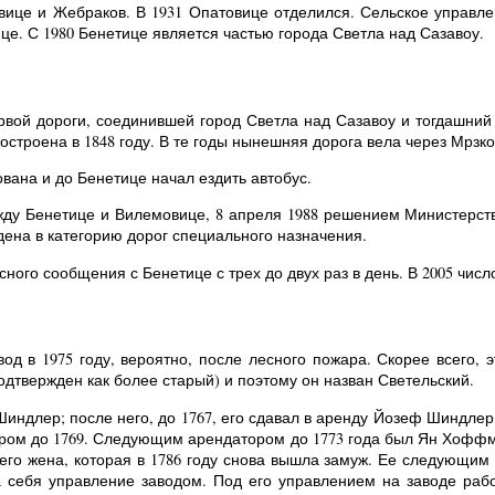
вице и Жебраков. В 1931 Опатовице отделился. Сельское управле
е. С 1980 Бенетице является частью города Светла над Сазавоу.
ервой дороги, соединившей город Светла над Сазавоу и тогдашний
остроена в 1848 году. В те годы нынешняя дорога вела через Мрзк
вана и до Бенетице начал ездить автобус.
жду Бенетице и Вилемовице, 8 апреля 1988 решением Министерства
дена в категорию дорог специального назначения.
ого сообщения с Бенетице с трех до двух раз в день. В 2005 число
од в 1975 году, вероятно, после лесного пожара. Скорее всего, 
одтвержден как более старый) и поэтому он назван Светельский.
Шиндлер; после него, до 1767, его сдавал в аренду Йозеф Шиндле
ром до 1769. Следующим арендатором до 1773 года был Ян Хоффма
го жена, которая в 1786 году снова вышла замуж. Ее следующим
а себя управление заводом. Под его управлением на заводе работ