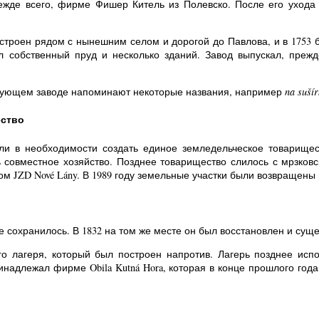
режде всего, фирме Фишер Китель из Полевско. После его ухода
строен рядом с нынешним селом и дорогой до Павлова, и в 1753 
 собственный пруд и несколько зданий. Завод выпускал, прежд
вующем заводе напоминают некоторые названия, например
na suší
ество
или в необходимости создать единое земледельческое товарище
совместное хозяйство. Позднее товарищество слилось с мрзковс
ом JZD Nové Lány. В 1989 году земельные участки были возвращен
 сохранилось. В 1832 на том же месте он был восстановлен и суще
о лагеря, который был построен напротив. Лагерь позднее испо
инадлежал фирме Obila Kutná Hora, которая в конце прошлого год