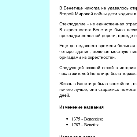
В Бенетице никогда не удавалось отк
Второй Мировой войны дети ходили в
Стеклоделие – не единственная отра
В окрестностях Бенетице было неск
прокладки железной дороги, прежде вс
Еще до недавнего времени большая ч
четыре здания, включая местную пи
бригадами из окрестностей.
Следующей важной вехой в истории Б
числа жителей Бенетице была торжес
Жизнь в Бенетице была спокойная, н
ничего лучше, они старались помогат
дней.
Изменение названия
1375 - Beneczicze
1787 - Benetitz
История в датах