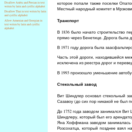
которое попали также поселки Опато
Disallow Arabic and Persian in text
writen by latin and cyrillic alphabet
Местный народный комитет в Мрзковиц
Disallow Thai in text writen by latin
and cyrillic alphabet
Транспорт
Allow Armenian and Georgian in
text writen by latin and cyrillic
alphabet
В 1836 было начато строительство п
прямо через Бенетице. Дорога была д
В 1971 году дорога была заасфальтиро
Часть этой дороги, находившейся ме
исключена из реестра дорог и переве
В 1993 произошло уменьшение автобусн
Стекольный завод
Вит Шиндлер основал стекольный зав
Сазавоу (до сих пор никакой не был п
До 1752 года заводом занимался Вит 
Шиндлеру, который был его арендато
Яна Хоффмана заводом занималась е
Розсохатца, который позднее взял н