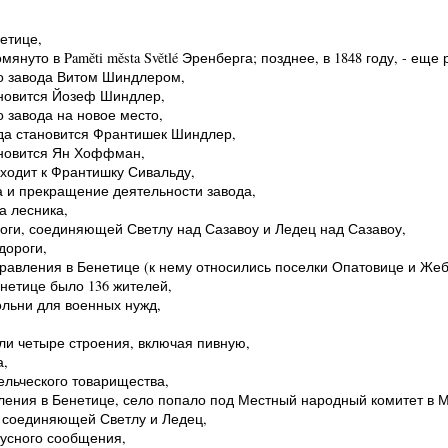
етице,
омянуто в Paměti města Světlé Эренберга; позднее, в 1848 году, - еще
го завода Витом Шиндлером,
ановится Йозеф Шиндлер,
 завода на новое место,
ода становится Франтишек Шиндлер,
ановится Ян Хоффман,
еходит к Франтишку Сивальду,
а и прекращение деятельности завода,
а лесника,
роги, соединяющей Светлу над Сазавоу и Ледец над Сазавоу,
дороги,
правления в Бенетице (к нему относились поселки Опатовице и Же
енетице было 136 жителей,
кольни для военных нужд,
ели четыре строения, включая пивную,
а,
ельческого товарищества,
вления в Бенетице, село попало под Местный народный комитет в 
, соединяющей Светлу и Ледец,
бусного сообщения,