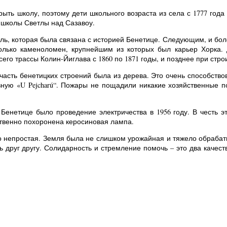
рыть школу, поэтому дети школьного возраста из села с 1777 год
 школы Светлы над Сазавоу.
сль, которая была связана с историей Бенетице. Следующим, и бо
олько каменоломен, крупнейшим из которых был карьер Хорка. 
его трассы Колин-Йиглава с 1860 по 1871 годы, и позднее при стро
асть бенетицких строений была из дерева. Это очень способствов
вную «U Pejcharú“. Пожары не пощадили никакие хозяйственные 
енетице было проведение электричества в 1956 году. В честь эт
твенно похоронена керосиновая лампа.
о непростая. Земля была не слишком урожайная и тяжело обрабаты
ь друг другу. Солидарность и стремление помочь – это два качес