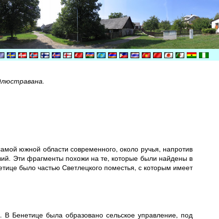
длюстравана.
самой южной области современного, около ручья, напротив
й. Эти фрагменты похожи на те, которые были найдены в
нетице было частью Светлецкого поместья, с которым имеет
у. В Бенетице была образовано сельское управление, под