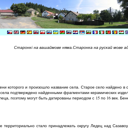
Старонкi на вашаймове няма.Старонка на рускай мове а
ени которого и произошло название села. Старое село найдено в 
села подтверждено найденными фрагментами керамических издели
еца, поэтому могут быть датированы периодом с 15 по 16 век. Бе
це территориально стало принадлежать округу Ледец над Сазаво