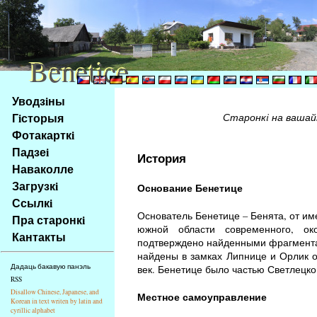
Benetice
Benetice
Na
Уводзiны
obsah
Гiсторыя
Старонкi на вашай
stránky
Фотакарткi
Klávesové
Падзеi
zkratky
История
na
Наваколле
tomto
Загрузкi
Основание Бенетице
webu
Ссылкi
-
Основатель Бенетице – Бенята, от им
Пра старонкi
základní
южной области современного, ок
Кантакты
Hlavní
подтверждено найденными фрагментам
найдены в замках Липнице и Орлик о
strana
Дадаць бакавую панэль
век. Бенетице было частью Светлецко
RSS
Disallow Chinese, Japanese, and
Местное самоуправление
Korean in text writen by latin and
cyrillic alphabet