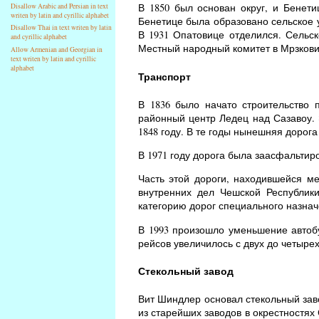
В 1850 был основан округ, и Бенети
Disallow Arabic and Persian in text
writen by latin and cyrillic alphabet
Бенетице была образовано сельское 
Disallow Thai in text writen by latin
В 1931 Опатовице отделился. Сельск
and cyrillic alphabet
Местный народный комитет в Мрзковиц
Allow Armenian and Georgian in
text writen by latin and cyrillic
alphabet
Транспорт
В 1836 было начато строительство 
районный центр Ледец над Сазавоу. 
1848 году. В те годы нынешняя дорог
В 1971 году дорога была заасфальтиро
Часть этой дороги, находившейся м
внутренних дел Чешской Республик
категорию дорог специального назнач
В 1993 произошло уменьшение автобу
рейсов увеличилось с двух до четырех
Стекольный завод
Вит Шиндлер основал стекольный завод
из старейших заводов в окрестностях