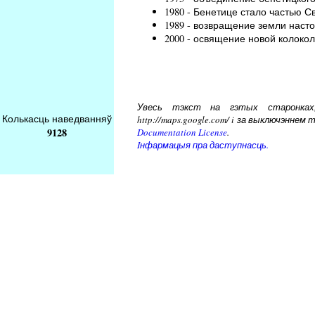
1980 - Бенетице стало частью С
1989 - возвращение земли нас
2000 - освящение новой колокол
Увесь тэкст на гэтых старонках, 
Колькасць наведванняў
http://maps.google.com/ i за выключэнн
9128
Documentation License
.
Iнфармацыя пра даступнасць.