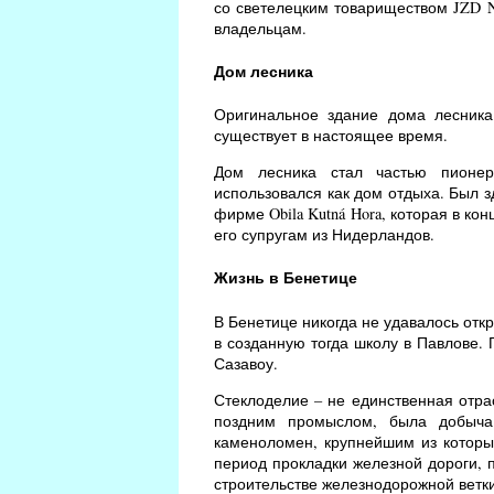
со светелецким товариществом JZD N
владельцам.
Дом лесника
Оригинальное здание дома лесника
существует в настоящее время.
Дом лесника стал частью пионер
использовался как дом отдыха. Был з
фирме Obila Kutná Hora, которая в к
его супругам из Нидерландов.
Жизнь в Бенетице
В Бенетице никогда не удавалось откр
в созданную тогда школу в Павлове.
Сазавоу.
Стеклоделие – не единственная отра
поздним промыслом, была добыча 
каменоломен, крупнейшим из которых
период прокладки железной дороги, п
строительстве железнодорожной ветки 