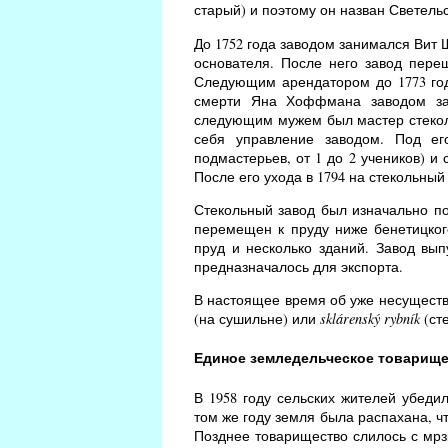
старый) и поэтому он назван Светельс
До 1752 года заводом занимался Вит 
основателя. После него завод пере
Следующим арендатором до 1773 го
смерти Яна Хоффмана заводом зан
следующим мужем был мастер стеколь
себя управление заводом. Под ег
подмастерьев, от 1 до 2 учеников) и
После его ухода в 1794 на стекольный
Стекольный завод был изначально по
перемещен к пруду ниже бенетицког
пруд и несколько зданий. Завод вып
предназначалось для экспорта.
В настоящее время об уже несущест
(на сушильне) или
sklárenský rybník
(ст
Единое земледельческое товарищ
В 1958 году сельских жителей убеди
том же году земля была распахана, ч
Позднее товарищество слилось с мрз