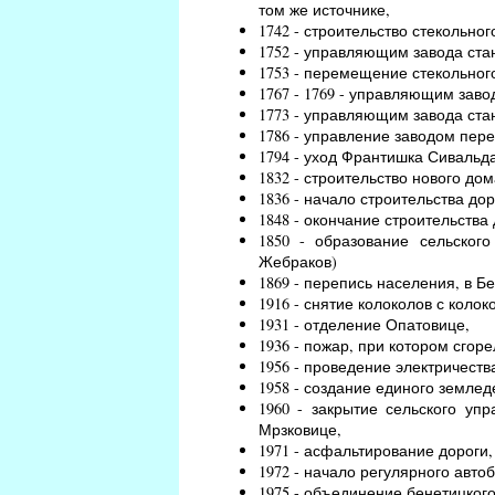
том же источнике,
1742 - строительство стекольно
1752 - управляющим завода ст
1753 - перемещение стекольного
1767 - 1769 - управляющим зав
1773 - управляющим завода ст
1786 - управление заводом пер
1794 - уход Франтишка Сивальд
1832 - строительство нового дом
1836 - начало строительства до
1848 - окончание строительства 
1850 - образование сельског
Жебраков)
1869 - перепись населения, в Б
1916 - снятие колоколов с коло
1931 - отделение Опатовице,
1936 - пожар, при котором сгор
1956 - проведение электричеств
1958 - создание единого землед
1960 - закрытие сельского уп
Мрзковице,
1971 - асфальтирование дороги
1972 - начало регулярного авто
1975 - объединение бенетицкого