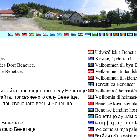
Üdvözöllek a Benetic
ges
Καλως ήρθατε στη σ
des Dorf Benetice.
Välkommen till byn B
de Benetice.
Velkommen til landsb
Velkommen til sidene
Tervetuloa Beneticen 
ы сайта, посвященного селу Бенетице
Velkomin á heimasíðu
айта, присвяченого селу Бенетiце.
Vælkomin til heimasíð
а, прысвечанага вёсцы Бенэцiцэ
Benetice köyü sayfala
Benetise kəndinə həsr 
e
Бенетице ауылы са
 Бенетице
Բարի գալուստ Բ
 село Бенетице
Welcome sa mga pahin
ยินดีต้อนรับสู่หมู่บ้า