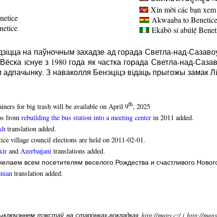
Xin mời các bạn xem 
netice
Akwaaba to Benetice 
enetice
Ekábò sí abúlẹ́
Benet
ходзiцца на паўночным захадзе ад горада Светла-над-Сазаво
ёска iснуе з 1980 года як частка горада Светла-над-Сазаво
м адпачынку. З наваколля Бенэцiцэ вiдаць прыгожы замак Лi
th
iners for big trash will be available on April 9
, 2025
os from
rebuilding the bus station into a meeting center
in 2011 added.
kh
translation added.
ice village council elections are held on 2011-02-01.
kir
and
Azerbaijani
translations added.
елаем всем посетителям веселого Рождества и счастливого Нового
nian
translation added.
лючэннем тэкстаў на старонках-вокладках http://mapy.cz/ i http://ma