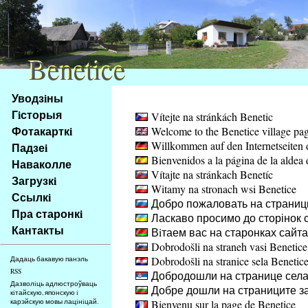
Benetice
Benetice
Na
Уводзiны
obsah
Гiсторыя
Vítejte na stránkách Benetic
stránky
Фотакарткi
Welcome to the Benetice village pa
Klávesové
Willkommen auf den Internetseiten 
Падзеi
zkratky
Bienvenidos a la página de la aldea 
na
Наваколле
Vítajte na stránkach Benetíc
tomto
Загрузкi
Witamy na stronach wsi Benetice
webu
Ссылкi
Добро пожаловать на страниц
-
Пра старонкi
Ласкаво просимо до сторінок с
základní
Кантакты
Вiтаем вас на старонках сайт
Hlavní
Dobrodošli na straneh vasi Benetice
strana
Dobrodošli na stranice sela Benetic
Дадаць бакавую панэль
RSS
Добродошли на странице села
Дазволiць адлюстроўваць
Добре дошли на страниците за
кiтайскую, японскую i
карэйскую мовы лацiнiцай.
Bienvenu sur la page de Benetice