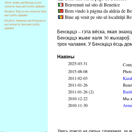
Allow Arabic and Persian in text
Benvenuti sul sito di Benetice
writen by latin and cyrillic alphabet
Bem vindo à página da aldeia de Be
Disallow Thai in text writen by latin
and cyrillic alphabet
Bine aţi venit pe site-ul localităţii B
Disallow Armenian and Georgian in
text writen by latin and cyrillic
alphabet
Бенэцiцэ – гэта вёска, якая зна
Бенэцiцэ жыве каля 30 жыхароў. В
трох чалавек. У Бенэцiцэ ёсць до
Навiны
2025-03-31
Conta
2015-08-08
Phot
2011-02-03
Kaza
2011-01-26
Benet
2011-01-26 (2)
Bash
2010-12-22
Мы ж
2010-11-30
Arme
Увесь тэкст на гэтых старонках, за вык