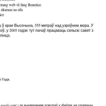
trang web về làng Benetice.
ɛkurase no ɛfa
ice
у ў крае Высочына, 555 метраў над узроўнем мора. У
ў, у 2005 годзе тут пачаў працаваць сельскi савет з
пнiцэ.
 Года.
ps.google.com/ i за выключэннем тэкстаў у файлах на старонцы