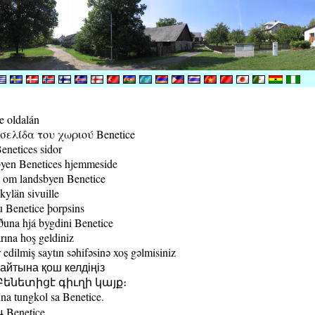
e oldalán
ελίδα του χωριού Benetice
enetices sidor
yen Benetices hjemmeside
 om landsbyen Benetice
kylän sivuille
 Benetice þorpsins
una hjá bygdini Benetice
rına hoş geldiniz
edilmiş saytın səhifəsinə xoş gəlmisiniz
йтына қош келдіңіз
ենետիցէ գիւղի կայք։
a tungkol sa Benetice.
น Benetice