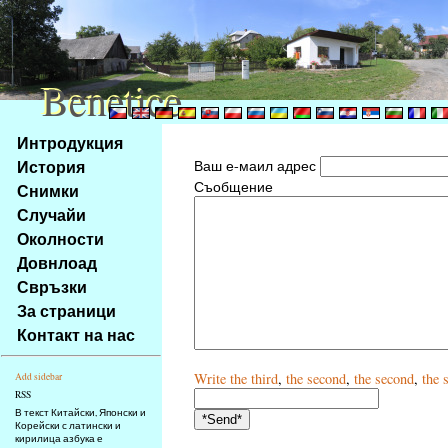
Benetice
Benetice
Na
Интродукция
obsah
История
Ваш е-маил адрес
stránky
Съобщение
Снимки
Klávesové
Случайи
zkratky
na
Околности
tomto
Довнлоад
webu
Свръзки
-
За страници
základní
Контакт на нас
Hlavní
strana
Write
the third
,
the second
,
the second
,
the 
Add sidebar
RSS
В текст Китайски, Японски и
Корейски с латински и
кирилица азбука е