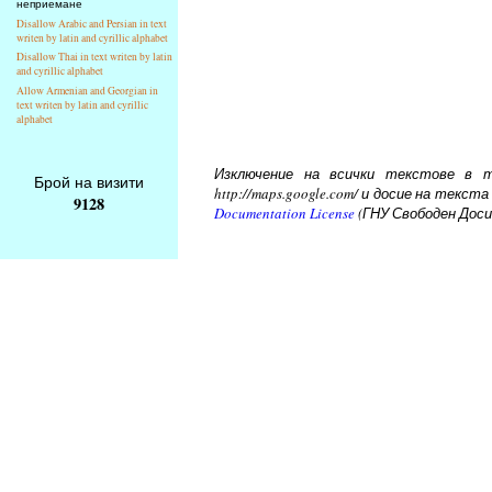
неприемане
Disallow Arabic and Persian in text
writen by latin and cyrillic alphabet
Disallow Thai in text writen by latin
and cyrillic alphabet
Allow Armenian and Georgian in
text writen by latin and cyrillic
alphabet
Изключение на всички текстове в то
Брой на визити
http://maps.google.com/ и досие на тек
9128
Documentation License
(ГНУ Свободен Доси