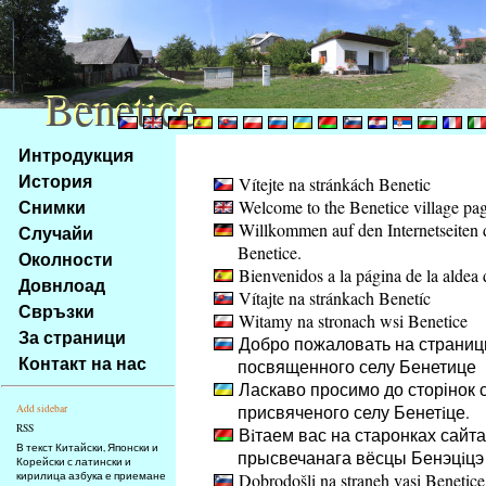
Benetice
Benetice
Na
Интродукция
obsah
История
Vítejte na stránkách Benetic
stránky
Снимки
Welcome to the Benetice village pa
Klávesové
Willkommen auf den Internetseiten 
Случайи
zkratky
Benetice.
na
Околности
Bienvenidos a la página de la aldea 
tomto
Довнлоад
Vítajte na stránkach Benetíc
webu
Свръзки
Witamy na stronach wsi Benetice
-
За страници
Добро пожаловать на страниц
základní
Контакт на нас
посвященного селу Бенетице
Hlavní
Ласкаво просимо до сторінок с
strana
присвяченого селу Бенетiце.
Add sidebar
RSS
Вiтаем вас на старонках сайта
В текст Китайски, Японски и
прысвечанага вёсцы Бенэцiцэ
Корейски с латински и
кирилица азбука е приемане
Dobrodošli na straneh vasi Benetice