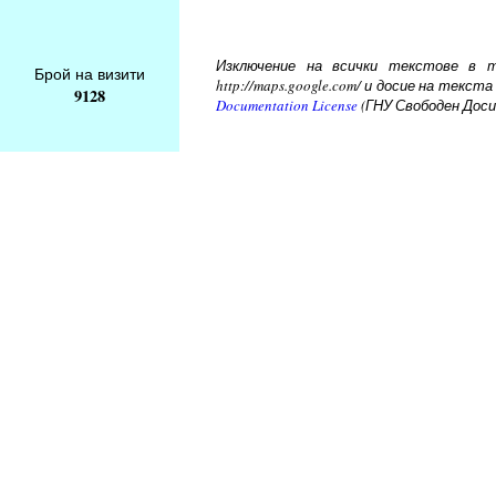
Изключение на всички текстове в то
Брой на визити
http://maps.google.com/ и досие на тек
9128
Documentation License
(ГНУ Свободен Доси