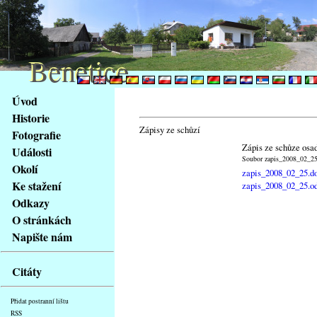
Benetice
Benetice
Na
Úvod
obsah
Historie
stránky
Zápisy ze schůzí
Fotografie
Klávesové
Zápis ze schůze osa
Události
zkratky
Soubor zapis_2008_02_25.
na
Okolí
zapis_2008_02_25.d
tomto
Ke stažení
zapis_2008_02_25.o
webu
Odkazy
-
O stránkách
základní
Napište nám
Hlavní
strana
Citáty
Přidat postranní lištu
RSS