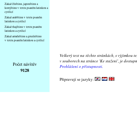
Zakaž čínštinu, japonštinu a
korejštinu v textu psaném latinkou a
cyrilicí
Zakaž arabštinu v textu psaném
latinkou a cyrilicí
Zakaž thajštinu v textu psaném
latinkou a cyrilicí
Zakaž arménštinu a gruzínštinu
v textu psaném latinkou a cyrilicí
Veškerý text na těchto stránkách, s výjimkou t
v souborech na stránce 'Ke stažení', je dostu
Počet návštěv
Prohlášení o přístupnosti.
9128
Připravují se jazyky: