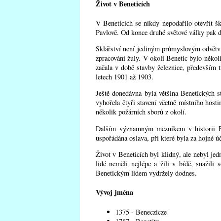
Život v Beneticích
V Beneticích se nikdy nepodařilo otevřít š
Pavlově. Od konce druhé světové války pak d
Sklářství není jediným průmyslovým odvětvím
zpracování žuly. V okolí Benetic bylo něko
začala v době stavby železnice, především t
letech 1901 až 1903.
Ještě donedávna byla většina Benetických s
vyhořela čtyři stavení včetně místního host
několik požárních sborů z okolí.
Dalším významným mezníkem v historii Ben
uspořádána oslava, při které byla za hojné ú
Život v Beneticích byl klidný, ale nebyl je
lidé neměli nejlépe a žili v bídě, snažil
Benetickým lidem vydržely dodnes.
Vývoj jména
1375 - Beneczicze