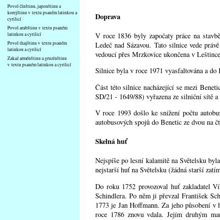
Povol čínštinu, japonštinu a
korejštinu v textu psaném latinkou a
Doprava
cyrilicí
Povol arabštinu v textu psaném
V roce 1836 byly započaty práce na stavbě
latinkou a cyrilicí
Povol thajštinu v textu psaném
Ledeč nad Sázavou. Tato silnice vede právě 
latinkou a cyrilicí
vedoucí přes Mrzkovice ukončena v Leštince
Zakaž arménštinu a gruzínštinu
v textu psaném latinkou a cyrilicí
Silnice byla v roce 1971 vyasfaltována a do 
Část této silnice nacházející se mezi Bene
SD/21 - 1649/88) vyřazena ze silniční sítě 
V roce 1993 došlo ke snížení počtu autobu
autobusových spojů do Benetic ze dvou na čt
Skelná huť
Nejspíše po lesní kalamitě na Světelsku byl
nejstarší huť na Světelsku (žádná starší zatí
Do roku 1752 provozoval huť zakladatel Ví
Schindlera. Po něm ji převzal František S
1773 je Jan Hoffmann. Za jeho působení v hu
roce 1786 znovu vdala. Jejím druhým manž