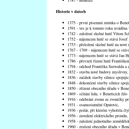
1787 - Benetitz
Historie v datech
1375 - první písemná zmínka o Benet
1591 - ves je k tomuto roku uváděna
1742 - založení skelné hutě Vítem Sc
1752 - nájemcem hutě se stává Josef 
1753 - přeložení skelné hutě na nové 
1767 - 1769 - nájemcem hutě se stává
1773 - nájemcem hutě se stává Jan 
1786 - převzetí řízení hutě Františk
1794 - odchod Františka Seewalda a z
1832 - stavba nové budovy myslivny,
1836 - začátek stavby silnice spojujíc
1848 - dokončení stavby silnice spoju
1850 - zřízení obecního úřadu v Benet
1869 - sčítání lidu, v Beneticích žilo
1916 - odebrání zvonu ze zvoničky pr
1931 - osamostatnění Opatovic,
1936 - požár, při kterém vyhořela čtyř
1956 - zavedení elektrického proudu,
1958 - založení jednotného zeměděls
1960 - zrušení obecního úřadu v Bene