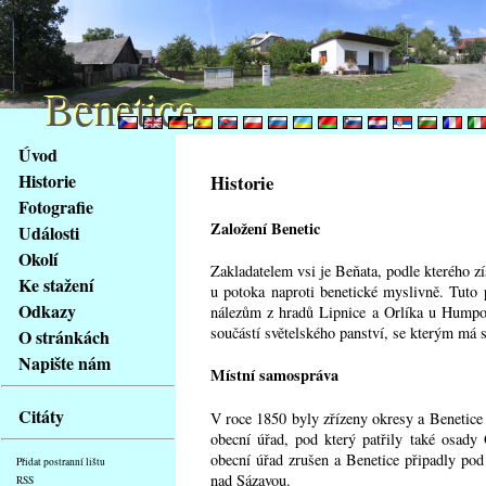
Benetice
Benetice
Na
Úvod
obsah
Historie
Historie
stránky
Fotografie
Klávesové
Založení Benetic
Události
zkratky
na
Okolí
Zakladatelem vsi je Beňata, podle kterého z
tomto
Ke stažení
u potoka naproti benetické myslivně. Tuto
webu
Odkazy
nálezům z hradů Lipnice a Orlíka u Humpol
-
součástí světelského panství, se kterým má s
O stránkách
základní
Napište nám
Hlavní
Místní samospráva
strana
Citáty
V roce 1850 byly zřízeny okresy a Benetice 
obecní úřad, pod který patřily také osady
obecní úřad zrušen a Benetice připadly po
Přidat postranní lištu
nad Sázavou.
RSS