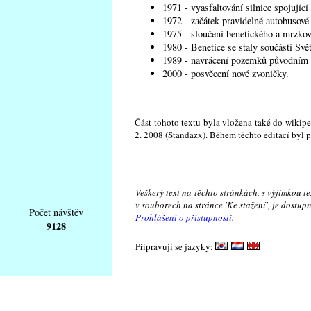
1971 - vyasfaltování silnice spojující
1972 - začátek pravidelné autobusové
1975 - sloučení benetického a mrzkov
1980 - Benetice se staly součástí Svě
1989 - navrácení pozemků původním m
2000 - posvěcení nové zvoničky.
Část tohoto textu byla vložena také do wikipe
2. 2008 (Standazx). Během těchto editací byl 
Veškerý text na těchto stránkách, s výjimkou t
v souborech na stránce 'Ke stažení', je dostu
Počet návštěv
Prohlášení o přístupnosti.
9128
Připravují se jazyky: