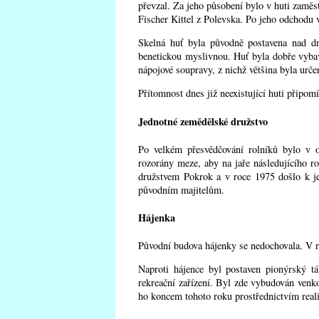
převzal. Za jeho působení bylo v huti zaměs
Fischer Kittel z Polevska. Po jeho odchodu 
Skelná huť byla původně postavena nad d
benetickou myslivnou. Huť byla dobře vybave
nápojové soupravy, z nichž většina byla urče
Přítomnost dnes již neexistující huti připom
Jednotné zemědělské družstvo
Po velkém přesvědčování rolníků bylo v o
rozorány meze, aby na jaře následujícího r
družstvem Pokrok a v roce 1975 došlo k j
původním majitelům.
Hájenka
Původní budova hájenky se nedochovala. V r
Naproti hájence byl postaven pionýrský tá
rekreační zařízení. Byl zde vybudován venko
ho koncem tohoto roku prostřednictvím real