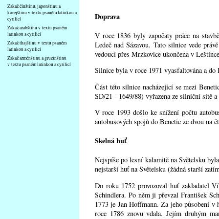
Zakaž čínštinu, japonštinu a
korejštinu v textu psaném latinkou a
Doprava
cyrilicí
Zakaž arabštinu v textu psaném
V roce 1836 byly započaty práce na stavbě
latinkou a cyrilicí
Zakaž thajštinu v textu psaném
Ledeč nad Sázavou. Tato silnice vede právě 
latinkou a cyrilicí
vedoucí přes Mrzkovice ukončena v Leštince
Zakaž arménštinu a gruzínštinu
v textu psaném latinkou a cyrilicí
Silnice byla v roce 1971 vyasfaltována a do 
Část této silnice nacházející se mezi Bene
SD/21 - 1649/88) vyřazena ze silniční sítě 
V roce 1993 došlo ke snížení počtu autobu
autobusových spojů do Benetic ze dvou na čt
Skelná huť
Nejspíše po lesní kalamitě na Světelsku byl
nejstarší huť na Světelsku (žádná starší zatí
Do roku 1752 provozoval huť zakladatel Ví
Schindlera. Po něm ji převzal František S
1773 je Jan Hoffmann. Za jeho působení v hu
roce 1786 znovu vdala. Jejím druhým manž