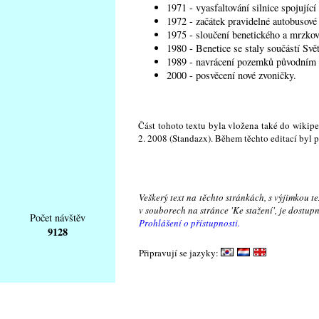
1971 - vyasfaltování silnice spojující
1972 - začátek pravidelné autobusové
1975 - sloučení benetického a mrzkov
1980 - Benetice se staly součástí Svě
1989 - navrácení pozemků původním m
2000 - posvěcení nové zvoničky.
Část tohoto textu byla vložena také do wikipe
2. 2008 (Standazx). Během těchto editací byl 
Veškerý text na těchto stránkách, s výjimkou t
v souborech na stránce 'Ke stažení', je dostu
Počet návštěv
Prohlášení o přístupnosti.
9128
Připravují se jazyky: