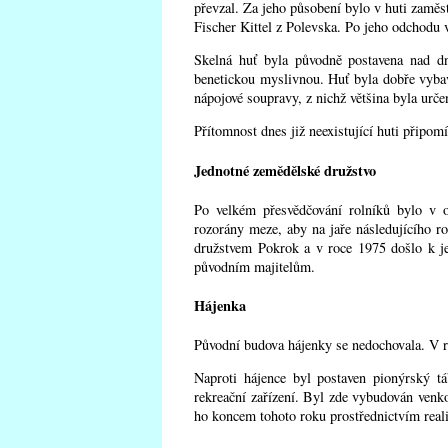
převzal. Za jeho působení bylo v huti zaměs
Fischer Kittel z Polevska. Po jeho odchodu 
Skelná huť byla původně postavena nad d
benetickou myslivnou. Huť byla dobře vybave
nápojové soupravy, z nichž většina byla urče
Přítomnost dnes již neexistující huti připom
Jednotné zemědělské družstvo
Po velkém přesvědčování rolníků bylo v o
rozorány meze, aby na jaře následujícího r
družstvem Pokrok a v roce 1975 došlo k j
původním majitelům.
Hájenka
Původní budova hájenky se nedochovala. V r
Naproti hájence byl postaven pionýrský tá
rekreační zařízení. Byl zde vybudován venko
ho koncem tohoto roku prostřednictvím real