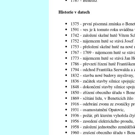
1787 - Benetitz
Historie v datech
1375 - první písemná zmínka o Benet
1591 - ves je k tomuto roku uváděna
1742 - založení skelné hutě Vítem Sc
1752 - nájemcem hutě se stává Josef 
1753 - přeložení skelné hutě na nové 
1767 - 1769 - nájemcem hutě se stává
1773 - nájemcem hutě se stává Jan 
1786 - převzetí řízení hutě Františk
1794 - odchod Františka Seewalda a z
1832 - stavba nové budovy myslivny,
1836 - začátek stavby silnice spojujíc
1848 - dokončení stavby silnice spoju
1850 - zřízení obecního úřadu v Benet
1869 - sčítání lidu, v Beneticích žilo
1916 - odebrání zvonu ze zvoničky pr
1931 - osamostatnění Opatovic,
1936 - požár, při kterém vyhořela čtyř
1956 - zavedení elektrického proudu,
1958 - založení jednotného zeměděls
1960 - zrušení obecního úřadu v Bene