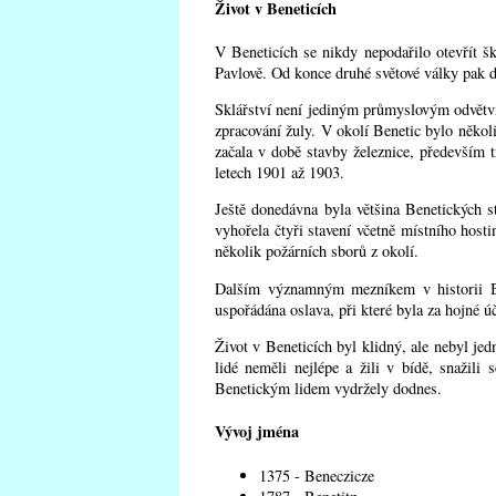
Život v Beneticích
V Beneticích se nikdy nepodařilo otevřít š
Pavlově. Od konce druhé světové války pak d
Sklářství není jediným průmyslovým odvětvím
zpracování žuly. V okolí Benetic bylo něko
začala v době stavby železnice, především t
letech 1901 až 1903.
Ještě donedávna byla většina Benetických s
vyhořela čtyři stavení včetně místního host
několik požárních sborů z okolí.
Dalším významným mezníkem v historii Ben
uspořádána oslava, při které byla za hojné ú
Život v Beneticích byl klidný, ale nebyl je
lidé neměli nejlépe a žili v bídě, snažil
Benetickým lidem vydržely dodnes.
Vývoj jména
1375 - Beneczicze