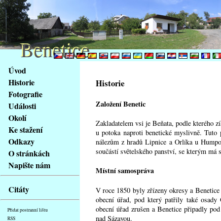
Benetice
Benetice
Na
Úvod
obsah
Historie
Historie
stránky
Fotografie
Klávesové
Založení Benetic
Události
zkratky
na
Okolí
Zakladatelem vsi je Beňata, podle kterého z
tomto
Ke stažení
u potoka naproti benetické myslivně. Tuto
webu
Odkazy
nálezům z hradů Lipnice a Orlíka u Humpol
-
součástí světelského panství, se kterým má s
O stránkách
základní
Napište nám
Hlavní
Místní samospráva
strana
Citáty
V roce 1850 byly zřízeny okresy a Benetice 
obecní úřad, pod který patřily také osady
obecní úřad zrušen a Benetice připadly po
Přidat postranní lištu
nad Sázavou.
RSS