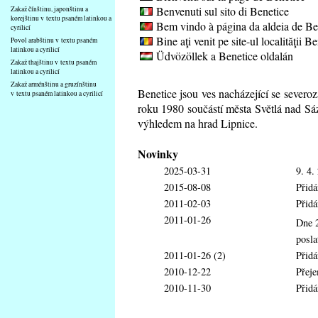
Benvenuti sul sito di Benetice
Zakaž čínštinu, japonštinu a
korejštinu v textu psaném latinkou a
Bem vindo à página da aldeia de Be
cyrilicí
Bine aţi venit pe site-ul localităţii B
Povol arabštinu v textu psaném
latinkou a cyrilicí
Üdvözöllek a Benetice oldalán
Zakaž thajštinu v textu psaném
latinkou a cyrilicí
Zakaž arménštinu a gruzínštinu
Benetice jsou ves nacházející se sever
v textu psaném latinkou a cyrilicí
roku 1980 součástí města Světlá nad Sáz
výhledem na hrad Lipnice.
Novinky
2025-03-31
9. 4.
2015-08-08
Přidá
2011-02-03
Přidá
2011-01-26
Dne 
posla
2011-01-26 (2)
Přid
2010-12-22
Přeje
2010-11-30
Přidá