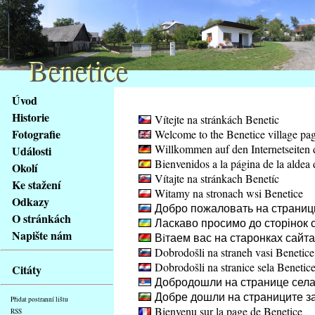
Benetice
Benetice
Na
Úvod
obsah
Historie
Vítejte na stránkách Benetic
stránky
Fotografie
Welcome to the Benetice village pa
Klávesové
Willkommen auf den Internetseiten 
Události
zkratky
Bienvenidos a la página de la aldea 
na
Okolí
Vítajte na stránkach Benetíc
tomto
Ke stažení
Witamy na stronach wsi Benetice
webu
Odkazy
Добро пожаловать на страниц
-
O stránkách
Ласкаво просимо до сторінок с
základní
Napište nám
Вiтаем вас на старонках сайт
Hlavní
Dobrodošli na straneh vasi Benetice
strana
Dobrodošli na stranice sela Benetic
Citáty
Добродошли на странице села
Добре дошли на страниците за
Přidat postranní lištu
Bienvenu sur la page de Benetice
RSS