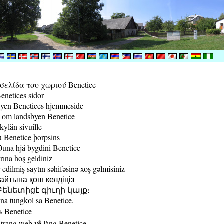
ελίδα του χωριού Benetice
enetices sidor
yen Benetices hjemmeside
 om landsbyen Benetice
kylän sivuille
 Benetice þorpsins
una hjá bygdini Benetice
rına hoş geldiniz
edilmiş saytın səhifəsinə xoş gəlmisiniz
йтына қош келдіңіз
ենետիցէ գիւղի կայք։
a tungkol sa Benetice.
น Benetice
trang web về làng Benetice.