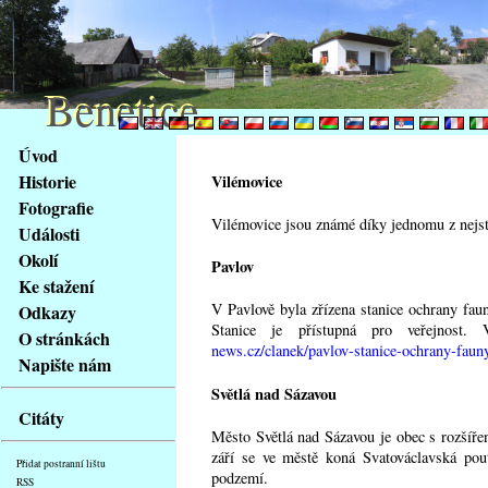
Benetice
Benetice
Na
Úvod
obsah
Historie
Vilémovice
stránky
Fotografie
Klávesové
Vilémovice jsou známé díky jednomu z nejsta
Události
zkratky
na
Okolí
Pavlov
tomto
Ke stažení
webu
V Pavlově byla zřízena stanice ochrany fau
Odkazy
-
Stanice je přístupná pro veřejnost
O stránkách
základní
news.cz/clanek/pavlov-stanice-ochrany-faun
Napište nám
Hlavní
Světlá nad Sázavou
strana
Citáty
Město Světlá nad Sázavou je obec s rozšíře
září se ve městě koná Svatováclavská pou
Přidat postranní lištu
podzemí.
RSS