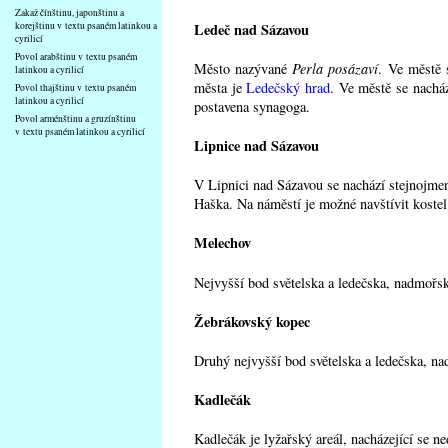
Zakaž čínštinu, japonštinu a
Ledeč nad Sázavou
korejštinu v textu psaném latinkou a
cyrilicí
Povol arabštinu v textu psaném
Město nazývané
Perla posázaví
. Ve městě 
latinkou a cyrilicí
města je
Ledečský hrad
. Ve městě se nacház
Povol thajštinu v textu psaném
latinkou a cyrilicí
postavena synagoga.
Povol arménštinu a gruzínštinu
v textu psaném latinkou a cyrilicí
Lipnice nad Sázavou
V Lipnici nad Sázavou se nachází stejnojm
Haška. Na náměstí je možné navštívit kostel
Melechov
Nejvyšší bod světelska a ledečska, nadmořs
Žebrákovský kopec
Druhý nejvyšší bod světelska a ledečska, na
Kadlečák
Kadlečák je lyžařský areál, nacházející se n