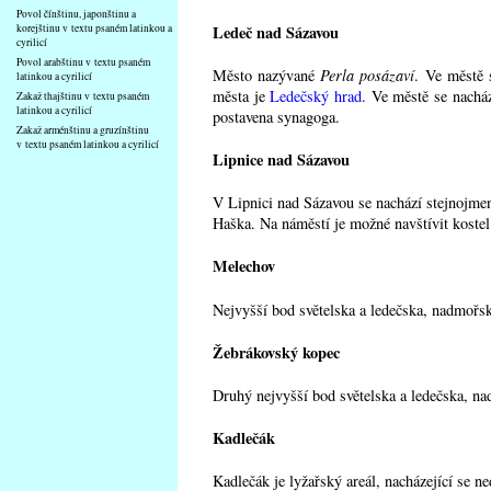
Povol čínštinu, japonštinu a
Ledeč nad Sázavou
korejštinu v textu psaném latinkou a
cyrilicí
Povol arabštinu v textu psaném
Město nazývané
Perla posázaví
. Ve městě 
latinkou a cyrilicí
města je
Ledečský hrad
. Ve městě se nacház
Zakaž thajštinu v textu psaném
latinkou a cyrilicí
postavena synagoga.
Zakaž arménštinu a gruzínštinu
v textu psaném latinkou a cyrilicí
Lipnice nad Sázavou
V Lipnici nad Sázavou se nachází stejnojm
Haška. Na náměstí je možné navštívit kostel
Melechov
Nejvyšší bod světelska a ledečska, nadmořs
Žebrákovský kopec
Druhý nejvyšší bod světelska a ledečska, na
Kadlečák
Kadlečák je lyžařský areál, nacházející se n