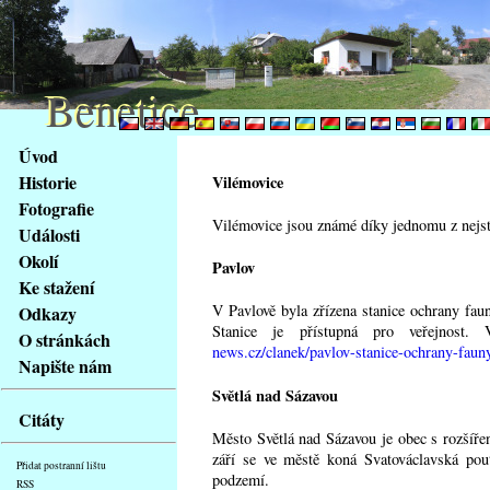
Benetice
Benetice
Na
Úvod
obsah
Historie
Vilémovice
stránky
Fotografie
Klávesové
Vilémovice jsou známé díky jednomu z nejsta
Události
zkratky
na
Okolí
Pavlov
tomto
Ke stažení
webu
V Pavlově byla zřízena stanice ochrany fau
Odkazy
-
Stanice je přístupná pro veřejnost
O stránkách
základní
news.cz/clanek/pavlov-stanice-ochrany-faun
Napište nám
Hlavní
Světlá nad Sázavou
strana
Citáty
Město Světlá nad Sázavou je obec s rozšíře
září se ve městě koná Svatováclavská pou
Přidat postranní lištu
podzemí.
RSS