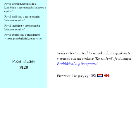
Povol čínštinu, japonštinu a
korejštinu v textu psaném latinkou a
cyrilicí
Povol arabštinu v textu psaném
latinkou a cyrilicí
Povol thajštinu v textu psaném
latinkou a cyrilicí
Povol arménštinu a gruzínštinu
v textu psaném latinkou a cyrilicí
Veškerý text na těchto stránkách, s výjimkou t
v souborech na stránce 'Ke stažení', je dostu
Počet návštěv
Prohlášení o přístupnosti.
9128
Připravují se jazyky: