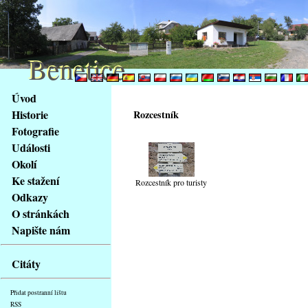
Benetice
Benetice
Na
Úvod
obsah
Historie
Rozcestník
stránky
Fotografie
Klávesové
Události
zkratky
na
Okolí
tomto
Ke stažení
Rozcestník pro turisty
webu
Odkazy
-
O stránkách
základní
Napište nám
Hlavní
strana
Citáty
Přidat postranní lištu
RSS