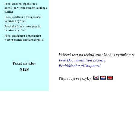
Povol čínštinu, japonštinu a
korejštinu v textu psaném latinkou a
cyrilicí
Povol arabštinu v textu psaném
latinkou a cyrilicí
Povol thajštinu v textu psaném
latinkou a cyrilicí
Povol arménštinu a gruzínštinu
v textu psaném latinkou a cyrilicí
Veškerý text na těchto stránkách, s výjimkou t
Free Documentation License
.
Počet návštěv
Prohlášení o přístupnosti.
9128
Připravují se jazyky: