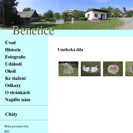
Benetice
Benetice
Na
Úvod
obsah
Historie
Umělecká díla
stránky
Fotografie
Klávesové
Události
zkratky
na
Okolí
tomto
Ke stažení
webu
Odkazy
-
O stránkách
základní
Napište nám
Hlavní
strana
Citáty
Přidat postranní lištu
RSS