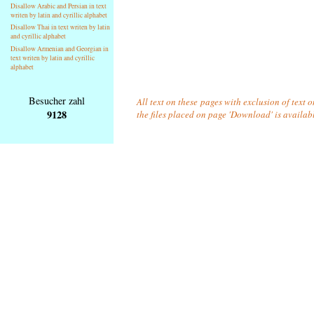
Disallow Arabic and Persian in text
writen by latin and cyrillic alphabet
Disallow Thai in text writen by latin
and cyrillic alphabet
Disallow Armenian and Georgian in
text writen by latin and cyrillic
alphabet
Besucher zahl
All text on these pages with exclusion of text 
9128
the files placed on page 'Download' is availab