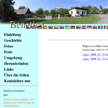
Benetice
Benetice
Na
Einleitung
obsah
Geschichte
stránky
Fotos
Zápis ze schůze osa
Klávesové
Soubor zapis_2008_02_25.
Feste
zkratky
zapis_2008_02_25.d
na
Umgebung
zapis_2008_02_25.o
tomto
Herunterladen
webu
Links
-
Über die Seiten
základní
Kontaktiere uns
Hlavní
strana
Randleiste hinzufügen
RSS
Disallow Chinese, Japanese, and
Korean in text writen by latin and
cyrillic alphabet