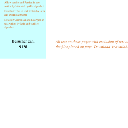
Allow Arabic and Persian in text
writen by latin and cyrillic alphabet
Disallow Thai in text writen by latin
and cyrillic alphabet
Disallow Armenian and Georgian in
text writen by latin and cyrillic
alphabet
Besucher zahl
All text on these pages with exclusion of text 
9128
the files placed on page 'Download' is availab