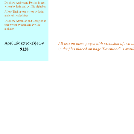
Disallow Arabic and Persian in text
writen by latin and cyrillic alphabet
Allow Thai in text writen by latin
and cyrillic alphabet
Disallow Armenian and Georgian in
text writen by latin and cyrillic
alphabet
Αριθμός επισκέψεων
All text on these pages with exclusion of text
9128
in the files placed on page 'Download' is avai