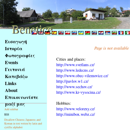
Benetice
Benetice
Na
Εισαγωγή
obsah
Ιστορία
Page is not available
stránky
Φωτογραφίες
Klávesové
Cities and places:
Events
zkratky
http://www.svetlans.cz/
na
Γειτονιά
http://www.ledecns.cz/
tomto
http://www.obec-vilemovice.cz/
Κατεβάζω
webu
http://pavlov.w1.cz/
Links
http://www.sechov.cz/
-
About
http://www.kr-vysocina.cz/
základní
Επικοινωνίστε
Hlavní
Hobbies:
μαζί μας
strana
http://www.velorexy.cz/
Add sidebar
http://minibox.webz.cz/
RSS
Disallow Chinese, Japanese, and
Korean in text writen by latin and
cyrillic alphabet