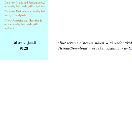
Disallow Arabic and Persian in text
writen by latin and cyrillic alphabet
Disallow Thai in text writen by latin
and cyrillic alphabet
Allow Armenian and Georgian in
text writen by latin and cyrillic
alphabet
Tal av vitjandi
Allur tekstur á hesum síðum -- tó undantikið 
9128
'Heinta/Download' -- er tøkur, umfataður av
G