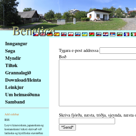
Benetice
Benetice
Na
Inngangur
obsah
Søga
Tygara e-post addressa
stránky
Boð
Myndir
Klávesové
Tiltøk
zkratky
na
Grannalagið
tomto
Download/Heinta
webu
Leinkjur
-
Um heimasíðuna
základní
Samband
Hlavní
strana
Skriva fjórða, næsta, triðja, sjeynda, næsta
Add sidebar
RSS
Loyvi kinesiskum, japanskum og
koreanskum í teksti skrivað við
latínsku og kyrillisku stavrøðini