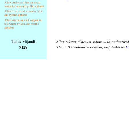
Allow Arabic and Persian in text
writen by latin and cyrillic alphabet
Allow Thai in text writen by latin
and cyrillic alphabet
Allow Armenian and Georgian in
text writen by latin and cyrillic
alphabet
Tal av vitjandi
Allur tekstur á hesum síðum -- tó undantikið 
9128
'Heinta/Download' -- er tøkur, umfataður av
G