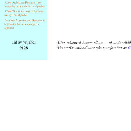
Allow Arabic and Persian in text
writen by latin and cyrillic alphabet
Allow Thai in text writen by latin
and cyrillic alphabet
Disallow Armenian and Georgian in
text writen by latin and cyrillic
alphabet
Tal av vitjandi
Allur tekstur á hesum síðum -- tó undantikið 
9128
'Heinta/Download' -- er tøkur, umfataður av
G