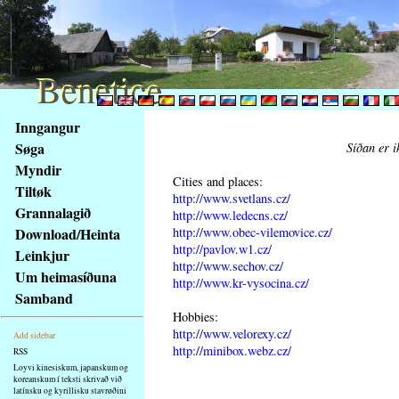
Benetice
Benetice
Na
Inngangur
obsah
Søga
Síðan er i
stránky
Myndir
Klávesové
Cities and places:
Tiltøk
zkratky
http://www.svetlans.cz/
na
Grannalagið
http://www.ledecns.cz/
tomto
http://www.obec-vilemovice.cz/
Download/Heinta
webu
http://pavlov.w1.cz/
Leinkjur
http://www.sechov.cz/
-
Um heimasíðuna
http://www.kr-vysocina.cz/
základní
Samband
Hlavní
Hobbies:
strana
http://www.velorexy.cz/
Add sidebar
http://minibox.webz.cz/
RSS
Loyvi kinesiskum, japanskum og
koreanskum í teksti skrivað við
latínsku og kyrillisku stavrøðini