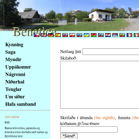
Benetice
Benetice
Na
Kynning
obsah
Saga
Netfang þitt
stránky
Skilaboð
Myndir
Klávesové
Uppákomur
zkratky
na
Nágrenni
tomto
Niðurhal
webu
Tenglar
-
Um síður
základní
Hafa samband
Hlavní
strana
Skrifaðu í áttunda
(the eighth)
, fimmta
(the
Add sidebar
RSS
kóðanum
fp7ouc4maw
Banna kínverska, japanska og
kóreska texta skrifaða með latínu og
Kýrillísku letri