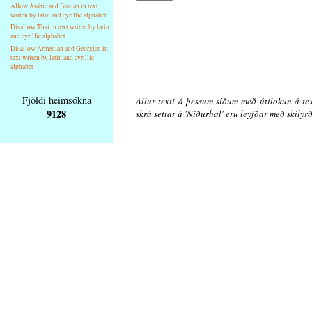
Allow Arabic and Persian in text
writen by latin and cyrillic alphabet
Disallow Thai in text writen by latin
and cyrillic alphabet
Disallow Armenian and Georgian in
text writen by latin and cyrillic
alphabet
Fjöldi heimsókna
Allur texti á þessum síðum með útilokun á tex
9128
skrá settar á 'Niðurhal' eru leyfðar með skily