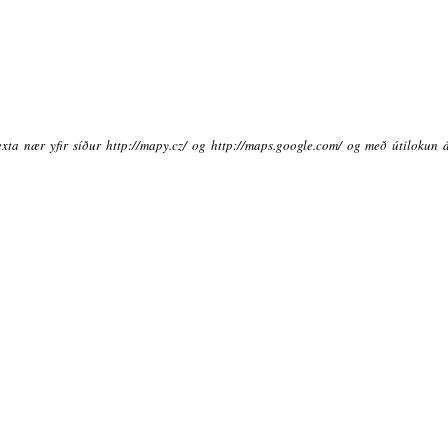
xta nær yfir síður http://mapy.cz/ og http://maps.google.com/ og með útilokun 