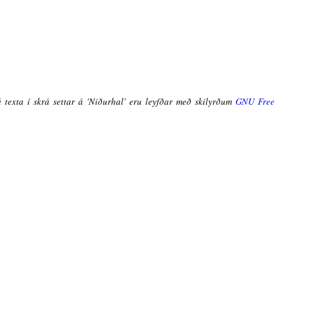
á texta í skrá settar á 'Niðurhal' eru leyfðar með skilyrðum
GNU Free