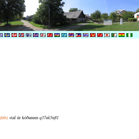
ghth)
staf úr kóðanum
q37ak5nfl1