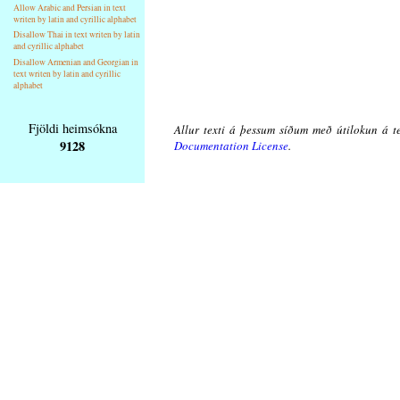
Allow Arabic and Persian in text
writen by latin and cyrillic alphabet
Disallow Thai in text writen by latin
and cyrillic alphabet
Disallow Armenian and Georgian in
text writen by latin and cyrillic
alphabet
Fjöldi heimsókna
Allur texti á þessum síðum með útilokun á te
9128
Documentation License
.