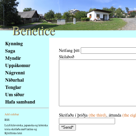
Benetice
Benetice
Na
Kynning
obsah
Saga
Netfang þitt
stránky
Skilaboð
Myndir
Klávesové
Uppákomur
zkratky
na
Nágrenni
tomto
Niðurhal
webu
Tenglar
-
Um síður
základní
Hafa samband
Hlavní
strana
Skrifaðu í þriðja
(the third)
, áttunda
(the eig
Add sidebar
RSS
Leyfi kínverska, japanska og kóreska
texta skrifaða með latínu og
Kýrillísku letri