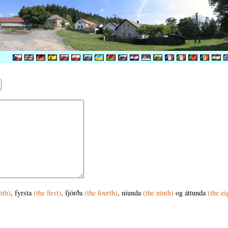
hth)
, fyrsta
(the first)
, fjórða
(the fourth)
, níunda
(the ninth)
og áttunda
(the ei