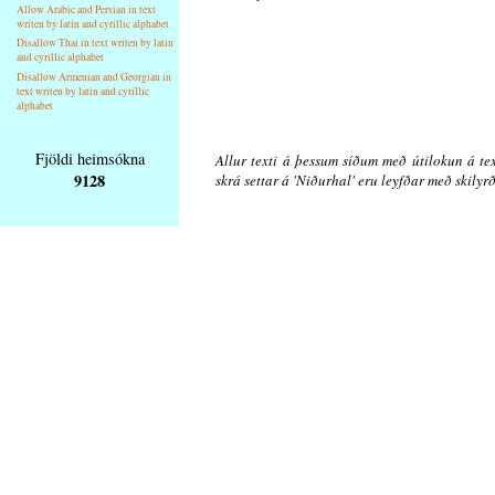
Allow Arabic and Persian in text
writen by latin and cyrillic alphabet
Disallow Thai in text writen by latin
and cyrillic alphabet
Disallow Armenian and Georgian in
text writen by latin and cyrillic
alphabet
Fjöldi heimsókna
Allur texti á þessum síðum með útilokun á tex
9128
skrá settar á 'Niðurhal' eru leyfðar með skily