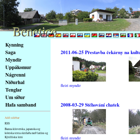
Benetice
Benetice
Na
Kynning
obsah
Saga
2011-06-25 Přestavba čekárny na kult
stránky
Myndir
Klávesové
Uppákomur
zkratky
na
Nágrenni
tomto
Niðurhal
fleiri myndir
webu
Tenglar
-
Um síður
základní
Hafa samband
2008-03-29 Stěhování chatek
Hlavní
strana
Add sidebar
RSS
Banna kínverska, japanska og
kóreska texta skrifaða með latínu og
Kýrillísku letri
fleiri myndir