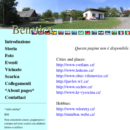
Benetice
Benetice
Na
Introduzione
obsah
Storia
Questa pagina non è disponibile n
stránky
Foto
Klávesové
Cities and places:
Eventi
zkratky
http://www.svetlans.cz/
na
Vicinato
http://www.ledecns.cz/
tomto
http://www.obec-vilemovice.cz/
Scarica
webu
http://pavlov.w1.cz/
Collegamenti
http://www.sechov.cz/
-
*About pages*
http://www.kr-vysocina.cz/
základní
Contattaci
Hlavní
Hobbies:
strana
http://www.velorexy.cz/
*Add sidebar*
http://minibox.webz.cz/
RSS
Non consentire cinese, giapponese e
coreano nel testo scritto con alfabeto
latino o cirillico