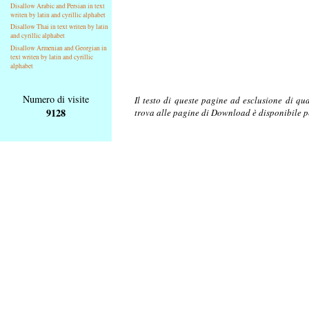
Disallow Arabic and Persian in text
writen by latin and cyrillic alphabet
Disallow Thai in text writen by latin
and cyrillic alphabet
Disallow Armenian and Georgian in
text writen by latin and cyrillic
alphabet
Numero di visite
Il testo di queste pagine ad esclusione di qu
9128
trova alle pagine di Download è disponibile 