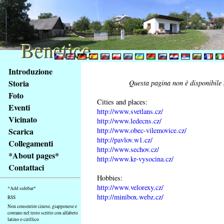
Benetice
Benetice
Na
Introduzione
obsah
Storia
Questa pagina non è disponibile n
stránky
Foto
Klávesové
Cities and places:
Eventi
zkratky
http://www.svetlans.cz/
na
Vicinato
http://www.ledecns.cz/
tomto
http://www.obec-vilemovice.cz/
Scarica
webu
http://pavlov.w1.cz/
Collegamenti
http://www.sechov.cz/
-
*About pages*
http://www.kr-vysocina.cz/
základní
Contattaci
Hlavní
Hobbies:
strana
http://www.velorexy.cz/
*Add sidebar*
http://minibox.webz.cz/
RSS
Non consentire cinese, giapponese e
coreano nel testo scritto con alfabeto
latino o cirillico