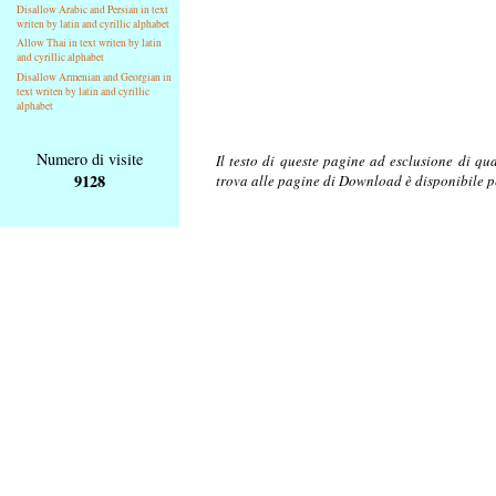
Disallow Arabic and Persian in text
writen by latin and cyrillic alphabet
Allow Thai in text writen by latin
and cyrillic alphabet
Disallow Armenian and Georgian in
text writen by latin and cyrillic
alphabet
Numero di visite
Il testo di queste pagine ad esclusione di qu
9128
trova alle pagine di Download è disponibile 