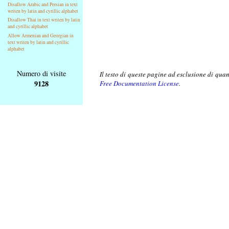
Disallow Arabic and Persian in text
writen by latin and cyrillic alphabet
Disallow Thai in text writen by latin
and cyrillic alphabet
Allow Armenian and Georgian in
text writen by latin and cyrillic
alphabet
Numero di visite
Il testo di queste pagine ad esclusione di qua
9128
Free Documentation License
.