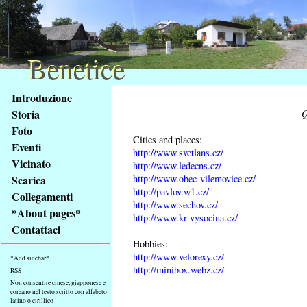
Benetice
Benetice
Na
Introduzione
obsah
Storia
Q
stránky
Foto
Klávesové
Cities and places:
Eventi
zkratky
http://www.svetlans.cz/
na
Vicinato
http://www.ledecns.cz/
tomto
http://www.obec-vilemovice.cz/
Scarica
webu
http://pavlov.w1.cz/
Collegamenti
http://www.sechov.cz/
-
*About pages*
http://www.kr-vysocina.cz/
základní
Contattaci
Hlavní
Hobbies:
strana
http://www.velorexy.cz/
*Add sidebar*
http://minibox.webz.cz/
RSS
Non consentire cinese, giapponese e
coreano nel testo scritto con alfabeto
latino o cirillico