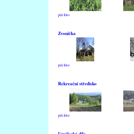
più foto
Zvonička
più foto
Rekreační středisko
più foto
Umělecká díla