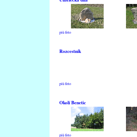
più foto
Rozcestník
più foto
Okolí Benetic
più foto