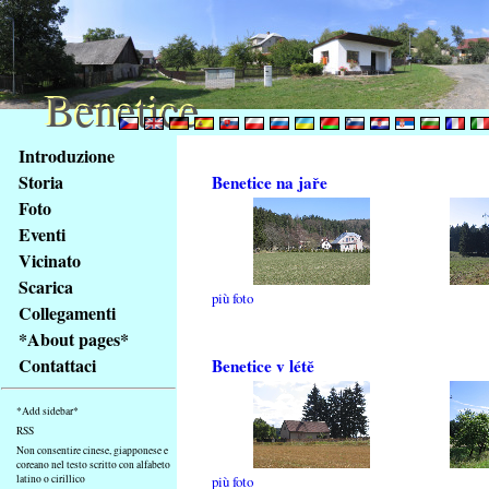
Benetice
Benetice
Na
Introduzione
obsah
Storia
Benetice na jaře
stránky
Foto
Klávesové
Eventi
zkratky
na
Vicinato
tomto
Scarica
più foto
webu
Collegamenti
-
*About pages*
základní
Contattaci
Benetice v létě
Hlavní
strana
*Add sidebar*
RSS
Non consentire cinese, giapponese e
coreano nel testo scritto con alfabeto
latino o cirillico
più foto