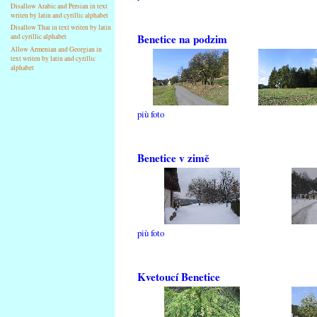
Disallow Arabic and Persian in text
writen by latin and cyrillic alphabet
Disallow Thai in text writen by latin
Benetice na podzim
and cyrillic alphabet
Allow Armenian and Georgian in
text writen by latin and cyrillic
alphabet
più foto
Benetice v zimě
più foto
Kvetoucí Benetice