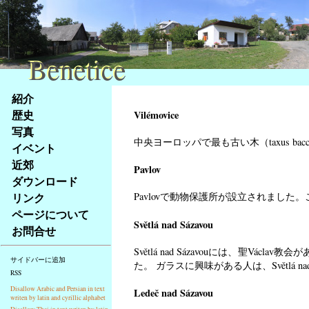
Benetice
Benetice
Na
紹介
obsah
歴史
Vilémovice
stránky
写真
Klávesové
中央ヨーロッパで最も古い木（taxus bacc
イベント
zkratky
na
近郊
Pavlov
tomto
ダウンロード
webu
リンク
Pavlovで動物保護所が設立されまし
-
ページについて
základní
Světlá nad Sázavou
お問合せ
Hlavní
strana
Světlá nad Sázavouには、聖
サイドバーに追加
た。 ガラスに興味がある人は、Světlá 
RSS
Disallow Arabic and Persian in text
Ledeč nad Sázavou
writen by latin and cyrillic alphabet