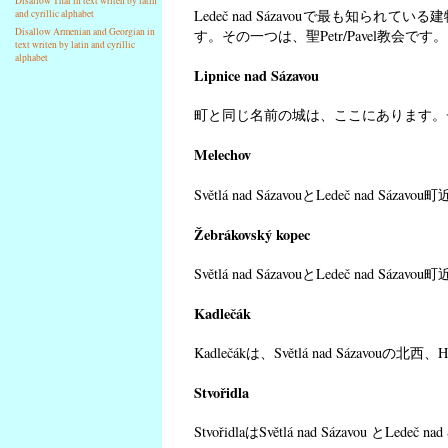
Disallow Thai in text writen by latin
Ledeč nad Sázavouで最も知ら
and cyrillic alphabet
Disallow Armenian and Georgian in
す。その一つは、聖Petr/Pavel教会
text writen by latin and cyrillic
alphabet
Lipnice nad Sázavou
町と同じ名前の城は、ここにあります。
Melechov
Světlá nad SázavouとLedeč n
Žebrákovský kopec
Světlá nad SázavouとLedeč n
Kadlečák
Kadlečákは、Světlá nad Sázavou
Stvořidla
StvořidlaはSvětlá nad Sázavo