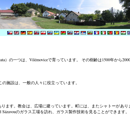
ata）の一つは、Vilémoviceで育っています。 その樹齢は1500年から20
た。この施設は、一般の人々に役立っています。
Václav教会があります。教会は、広場に建っています。町には、またシャトー
nad Sázavouのガラス工場を訪れ、ガラス製作技術を見ることができます。