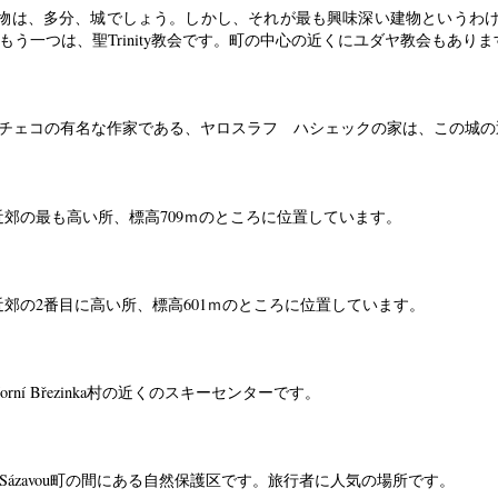
れている建物は、多分、城でしょう。しかし、それが最も興味深い建物というわけでは
です。もう一つは、聖Trinity教会です。町の中心の近くにユダヤ教会もあり
チェコの有名な作家である、ヤロスラフ ハシェックの家は、この城の近
ad Sázavou町近郊の最も高い所、標高709ｍのところに位置しています。
ad Sázavou町近郊の2番目に高い所、標高601ｍのところに位置しています。
の北西、Horní Březinka村の近くのスキーセンターです。
u とLedeč nad Sázavou町の間にある自然保護区です。旅行者に人気の場所です。