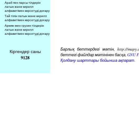
Араб пен парсы тілдерін
латын және кирилл
алфавитімен көрсетуді доғару
Тай тілін латын және кирилл
алфавитімен көрсетуді доғару
Армян мен грузин тілдерін
латын және кирилл
алфавитімен көрсетуді доғару
Барлық беттердегі мәтін, http://mapy.
Кіргендер саны
беттегі файлдар мәтінінен басқа,
GNU Fr
9128
Қолдану шарттары бойынша ақпарат.