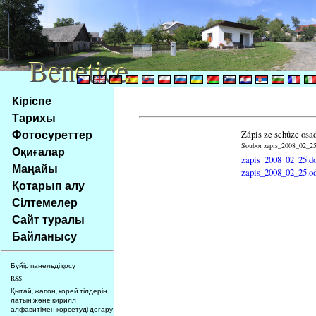
Benetice
Benetice
Na
Кіріспе
obsah
Тарихы
stránky
Фотосуреттер
Zápis ze schůze osa
Klávesové
Soubor zapis_2008_02_25.
Оқиғалар
zkratky
zapis_2008_02_25.d
na
Маңайы
zapis_2008_02_25.o
tomto
Қотарып алу
webu
Сілтемелер
-
Сайт туралы
základní
Байланысу
Hlavní
strana
Бүйір панельді қосу
RSS
Қытай, жапон, корей тілдерін
латын және кирилл
алфавитімен көрсетуді доғару