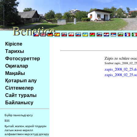
Benetice
Benetice
Na
Кіріспе
obsah
Тарихы
stránky
Фотосуреттер
Zápis ze schůze osa
Klávesové
Soubor zapis_2008_02_25.
Оқиғалар
zkratky
zapis_2008_02_25.d
na
Маңайы
zapis_2008_02_25.o
tomto
Қотарып алу
webu
Сілтемелер
-
Сайт туралы
základní
Байланысу
Hlavní
strana
Бүйір панельді қосу
RSS
Қытай, жапон, корей тілдерін
латын және кирилл
алфавитімен көрсетуді доғару