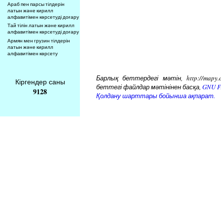
Араб пен парсы тілдерін
латын және кирилл
алфавитімен көрсетуді доғару
Тай тілін латын және кирилл
алфавитімен көрсетуді доғару
Армян мен грузин тілдерін
латын және кирилл
алфавитімен көрсету
Барлық беттердегі мәтін, http://mapy.
Кіргендер саны
беттегі файлдар мәтінінен басқа,
GNU Fr
9128
Қолдану шарттары бойынша ақпарат.