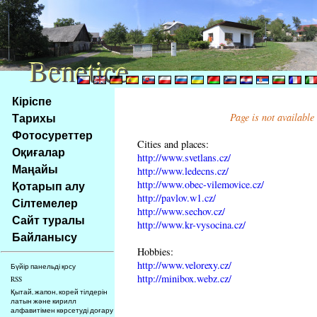
Benetice
Benetice
Na
Кіріспе
obsah
Тарихы
Page is not available
stránky
Фотосуреттер
Klávesové
Cities and places:
Оқиғалар
zkratky
http://www.svetlans.cz/
na
Маңайы
http://www.ledecns.cz/
tomto
http://www.obec-vilemovice.cz/
Қотарып алу
webu
http://pavlov.w1.cz/
Сілтемелер
http://www.sechov.cz/
-
Сайт туралы
http://www.kr-vysocina.cz/
základní
Байланысу
Hlavní
Hobbies:
strana
http://www.velorexy.cz/
Бүйір панельді қосу
http://minibox.webz.cz/
RSS
Қытай, жапон, корей тілдерін
латын және кирилл
алфавитімен көрсетуді доғару