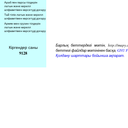
Араб пен парсы тілдерін
латын және кирилл
алфавитімен көрсетуді доғару
Тай тілін латын және кирилл
алфавитімен көрсетуді доғару
Армян мен грузин тілдерін
латын және кирилл
алфавитімен көрсетуді доғару
Барлық беттердегі мәтін, http://mapy.
Кіргендер саны
беттегі файлдар мәтінінен басқа,
GNU Fr
9128
Қолдану шарттары бойынша ақпарат.