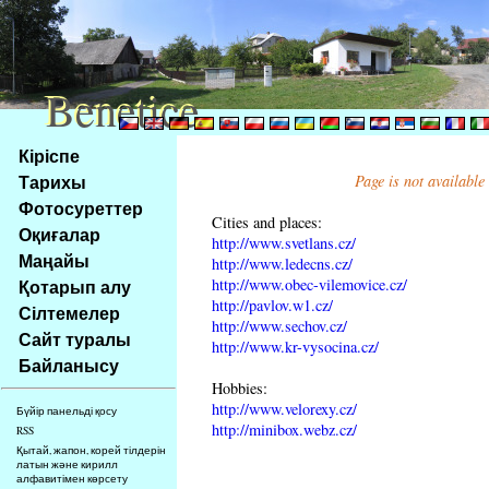
Benetice
Benetice
Na
Кіріспе
obsah
Тарихы
Page is not available
stránky
Фотосуреттер
Klávesové
Cities and places:
Оқиғалар
zkratky
http://www.svetlans.cz/
na
Маңайы
http://www.ledecns.cz/
tomto
http://www.obec-vilemovice.cz/
Қотарып алу
webu
http://pavlov.w1.cz/
Сілтемелер
http://www.sechov.cz/
-
Сайт туралы
http://www.kr-vysocina.cz/
základní
Байланысу
Hlavní
Hobbies:
strana
http://www.velorexy.cz/
Бүйір панельді қосу
http://minibox.webz.cz/
RSS
Қытай, жапон, корей тілдерін
латын және кирилл
алфавитімен көрсету