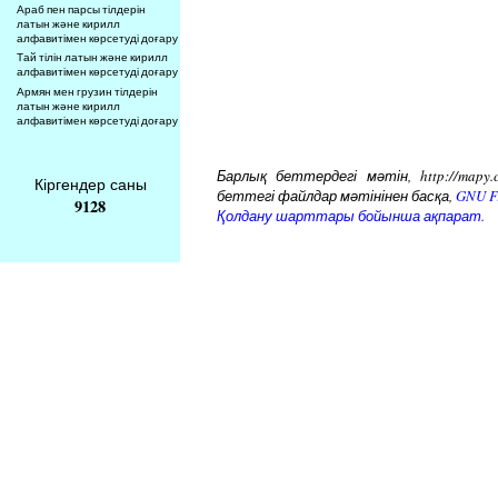
Араб пен парсы тілдерін
латын және кирилл
алфавитімен көрсетуді доғару
Тай тілін латын және кирилл
алфавитімен көрсетуді доғару
Армян мен грузин тілдерін
латын және кирилл
алфавитімен көрсетуді доғару
Барлық беттердегі мәтін, http://mapy.
Кіргендер саны
беттегі файлдар мәтінінен басқа,
GNU Fr
9128
Қолдану шарттары бойынша ақпарат.