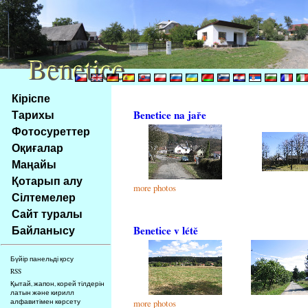
Benetice
Benetice
Na
Кіріспе
obsah
Тарихы
Benetice na jaře
stránky
Фотосуреттер
Klávesové
Оқиғалар
zkratky
na
Маңайы
tomto
Қотарып алу
more photos
webu
Сілтемелер
-
Сайт туралы
základní
Байланысу
Benetice v létě
Hlavní
strana
Бүйір панельді қосу
RSS
Қытай, жапон, корей тілдерін
латын және кирилл
алфавитімен көрсету
more photos