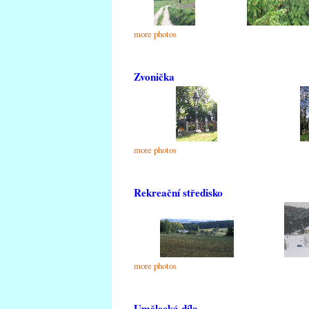
more photos
Zvonička
more photos
Rekreační středisko
more photos
Umělecká díla