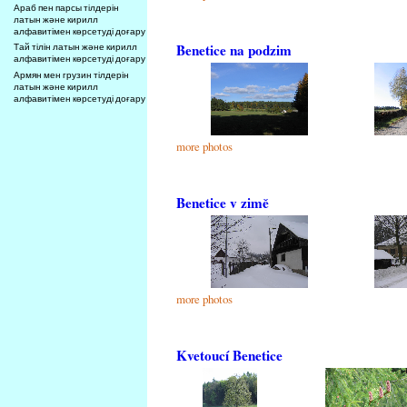
Араб пен парсы тілдерін
латын және кирилл
алфавитімен көрсетуді доғару
Benetice na podzim
Тай тілін латын және кирилл
алфавитімен көрсетуді доғару
Армян мен грузин тілдерін
латын және кирилл
алфавитімен көрсетуді доғару
more photos
Benetice v zimě
more photos
Kvetoucí Benetice