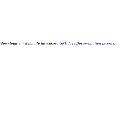
 'download' sí wà fún lílọ̀ lábẹ́ ákóso
GNU Free Documentation License
.