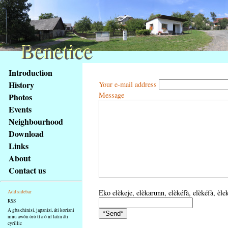
Benetice
Benetice
Na
Introduction
obsah
History
Your e-mail address
stránky
Message
Photos
Klávesové
Events
zkratky
na
Neighbourhood
tomto
Download
webu
Links
-
About
základní
Contact us
Hlavní
strana
Eko elèkeje, elèkarunn, elèkéfà, elèkéfà, èlek
Add sidebar
RSS
A gba chinisi, japanisi, áti koriani
ninu awón òrò tí a ò ní latin áti
cyrillic