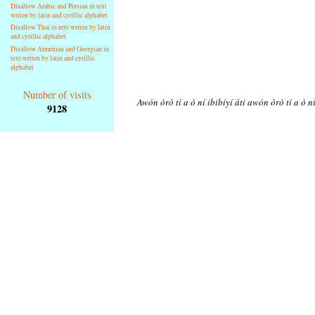
Disallow Arabic and Persian in text
writen by latin and cyrillic alphabet
Disallow Thai in text writen by latin
and cyrillic alphabet
Disallow Armenian and Georgian in
text writen by latin and cyrillic
alphabet
Number of visits
Awón òrò tí a ò ní ibibíyí áti awón òrò tí a ò n
9128