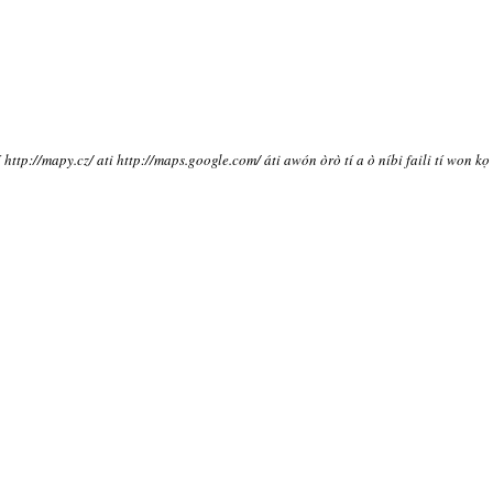
í http://mapy.cz/ ati http://maps.google.com/ áti awón òrò tí a ò níbi faili tí won kọ