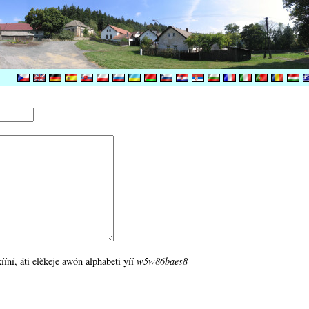
ííní, áti elèkeje awón alphabeti yíí
w5w86baes8