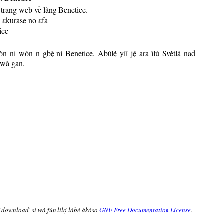
trang web về làng Benetice.
ɛkurase no ɛfa
ice
n ni wón n gbẹ̀ ní Benetice. Abúlẹ́
yíí jẹ́
ara ìlú Světlá nad
rewà gan.
 'download' sí wà fún lílọ̀ lábẹ́ ákóso
GNU Free Documentation License
.