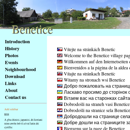
Benetice
Benetice
Na
Introduction
obsah
History
Vítejte na stránkách Benetic
stránky
Photos
Welcome to the Benetice village pa
Klávesové
Willkommen auf den Internetseiten 
Events
zkratky
Bienvenidos a la página de la aldea 
na
Neighbourhood
Vítajte na stránkach Benetíc
tomto
Download
Witamy na stronach wsi Benetice
webu
Links
Добро пожаловать на страниц
-
About
Ласкаво просимо до сторінок с
základní
Contact us
Вiтаем вас на старонках сайт
Hlavní
Dobrodošli na straneh vasi Benetice
strana
Dobrodošli na stranice sela Benetic
Add sidebar
RSS
Добродошли на странице села
A gba chinisi, japanisi, áti koriani
Добре дошли на страниците за
ninu awón òrò tí a ò ní latin áti
cyrillic
Bienvenu sur la page de Benetice