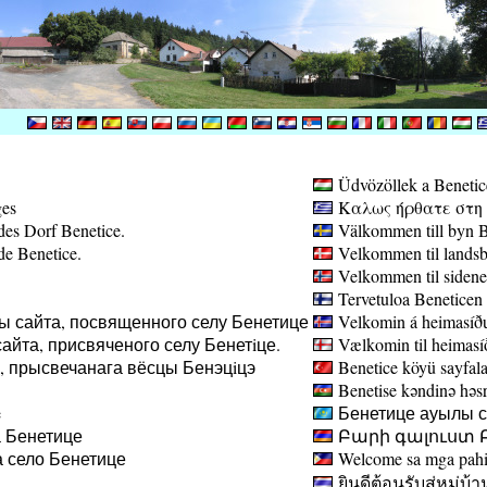
Üdvözöllek a Benetic
ges
Καλως ήρθατε στη σ
des Dorf Benetice.
Välkommen till byn B
de Benetice.
Velkommen til landsb
Velkommen til sidene
Tervetuloa Beneticen 
ы сайта, посвященного селу Бенетице
Velkomin á heimasíðu
айта, присвяченого селу Бенетiце.
Vælkomin til heimasíð
а, прысвечанага вёсцы Бенэцiцэ
Benetice köyü sayfala
Benetise kəndinə həsr 
e
Бенетице ауылы са
 Бенетице
Բարի գալուստ Բ
 село Бенетице
Welcome sa mga pahin
ยินดีต้อนรับสู่หมู่บ้า