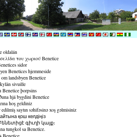
e oldalán
ελίδα του χωριού Benetice
enetices sidor
yen Benetices hjemmeside
 om landsbyen Benetice
kylän sivuille
 Benetice þorpsins
una hjá bygdini Benetice
rına hoş geldiniz
edilmiş saytın səhifəsinə xoş gəlmisiniz
йтына қош келдіңіз
ենետիցէ գիւղի կայք։
a tungkol sa Benetice.
น Benetice