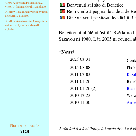
Allow Arabic and Persian in text
Benvenuti sul sito di Benetice
writen by latin and cyrillic alphabet
Bem vindo à página da aldeia de Be
Disallow Thai in text writen by latin
and cyrillic alphabet
Bine aţi venit pe site-ul localităţii B
Disallow Armenian and Georgian in
text writen by latin and cyrillic
alphabet
Benetice ní abúlẹ́
nítòsí ìlú Světlá na
Sázavou ní 1980. Láti 2005 ni council ab
*News*
2025-03-31
Conta
2015-08-08
Phot
2011-02-03
Kaza
2011-01-26
Benet
2011-01-26 (2)
Bash
2010-12-22
We wi
2010-11-30
Arme
Number of visits
Awón òrò tí a ò ní ibibíyí áti awón òrò tí a ò n
9128