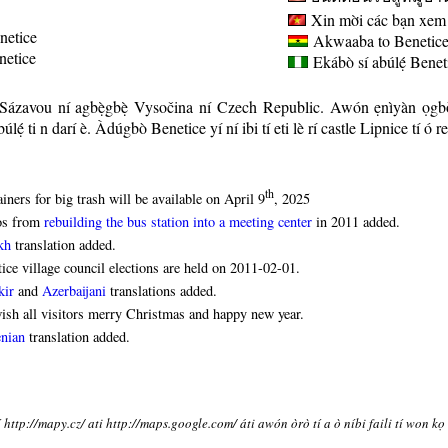
Xin mời các bạn xem 
netice
Akwaaba to Benetice 
enetice
Ekábò sí abúlẹ́
Benet
d Sázavou ní agbẹ̀gbẹ̀ Vysočina ní Czech Republic. Awón ẹnìyàn ọgbò
úlẹ́
ti n darí è. Àdúgbò Benetice yí ní ibi tí eti lè rí castle Lipnice tí ó 
th
iners for big trash will be available on April 9
, 2025
os from
rebuilding the bus station into a meeting center
in 2011 added.
kh
translation added.
ice village council elections are held on 2011-02-01.
kir
and
Azerbaijani
translations added.
sh all visitors merry Christmas and happy new year.
nian
translation added.
í http://mapy.cz/ ati http://maps.google.com/ áti awón òrò tí a ò níbi faili tí won kọ