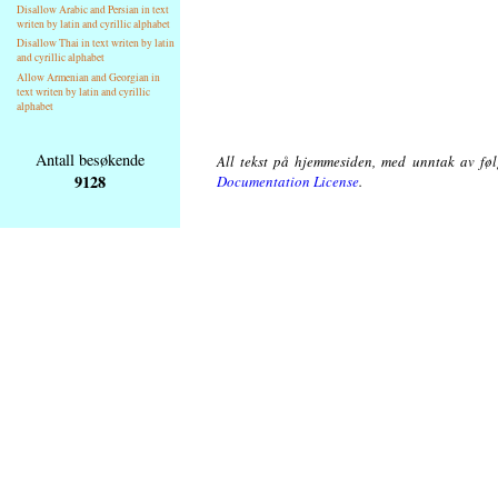
Disallow Arabic and Persian in text
writen by latin and cyrillic alphabet
Disallow Thai in text writen by latin
and cyrillic alphabet
Allow Armenian and Georgian in
text writen by latin and cyrillic
alphabet
Antall besøkende
All tekst på hjemmesiden, med unntak av følg
9128
Documentation License
.