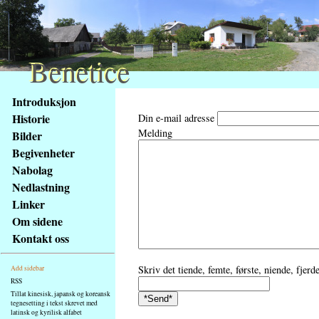
Benetice
Benetice
Na
Introduksjon
obsah
Historie
Din e-mail adresse
stránky
Melding
Bilder
Klávesové
Begivenheter
zkratky
na
Nabolag
tomto
Nedlastning
webu
Linker
-
Om sidene
základní
Kontakt oss
Hlavní
strana
Skriv det tiende, femte, første, niende, fjer
Add sidebar
RSS
Tillat kinesisk, japansk og koreansk
tegnesetting i tekst skrevet med
latinsk og kyrilisk alfabet