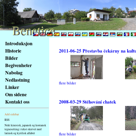
Benetice
Benetice
Na
Introduksjon
obsah
Historie
2011-06-25 Přestavba čekárny na kult
stránky
Bilder
Klávesové
Begivenheter
zkratky
na
Nabolag
tomto
Nedlastning
flere bilder
webu
Linker
-
Om sidene
základní
Kontakt oss
2008-03-29 Stěhování chatek
Hlavní
strana
Add sidebar
RSS
Nekt kinesisk, japansk og koreansk
tegnesetting i tekst skrevet med
latinsk og kyrilisk alfabet
flere bilder