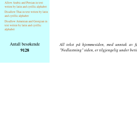
Allow Arabic and Persian in text
writen by latin and cyrillic alphabet
Disallow Thai in text writen by latin
and cyrillic alphabet
Disallow Armenian and Georgian in
text writen by latin and cyrillic
alphabet
Antall besøkende
All tekst på hjemmesiden, med unntak av føl
9128
"Nedlastning" siden, er tilgjengelig under bet