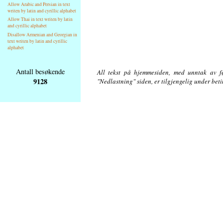
Allow Arabic and Persian in text
writen by latin and cyrillic alphabet
Allow Thai in text writen by latin
and cyrillic alphabet
Disallow Armenian and Georgian in
text writen by latin and cyrillic
alphabet
Antall besøkende
All tekst på hjemmesiden, med unntak av føl
9128
"Nedlastning" siden, er tilgjengelig under bet