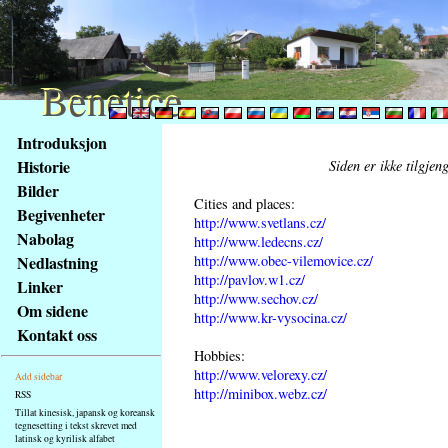
Benetice
Benetice
Na
Introduksjon
obsah
Historie
Siden er ikke tilgjen
stránky
Bilder
Klávesové
Cities and places:
Begivenheter
zkratky
http://www.svetlans.cz/
na
Nabolag
http://www.ledecns.cz/
tomto
http://www.obec-vilemovice.cz/
Nedlastning
webu
http://pavlov.w1.cz/
Linker
http://www.sechov.cz/
-
Om sidene
http://www.kr-vysocina.cz/
základní
Kontakt oss
Hlavní
Hobbies:
strana
http://www.velorexy.cz/
Add sidebar
http://minibox.webz.cz/
RSS
Tillat kinesisk, japansk og koreansk
tegnesetting i tekst skrevet med
latinsk og kyrilisk alfabet