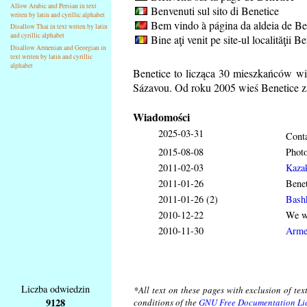
Allow Arabic and Persian in text
Benvenuti sul sito di Benetice
writen by latin and cyrillic alphabet
Bem vindo à página da aldeia de Be
Disallow Thai in text writen by latin
and cyrillic alphabet
Bine aţi venit pe site-ul localităţii B
Disallow Armenian and Georgian in
text writen by latin and cyrillic
alphabet
Benetice to licząca 30 mieszkańców wi
Sázavou. Od roku 2005 wieś Benetice z
Wiadomości
2025-03-31
Conta
2015-08-08
Phot
2011-02-03
Kaza
2011-01-26
Benet
2011-01-26 (2)
Bash
2010-12-22
We wi
2010-11-30
Arme
Liczba odwiedzin
*All text on these pages with exclusion of te
9128
conditions of the
GNU Free Documentation Li