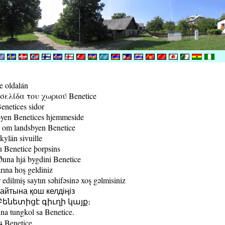
e oldalán
ελίδα του χωριού Benetice
enetices sidor
yen Benetices hjemmeside
 om landsbyen Benetice
kylän sivuille
 Benetice þorpsins
una hjá bygdini Benetice
rına hoş geldiniz
edilmiş saytın səhifəsinə xoş gəlmisiniz
йтына қош келдіңіз
ենետիցէ գիւղի կայք։
a tungkol sa Benetice.
น Benetice