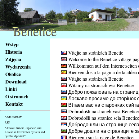
Benetice
Benetice
Na
Wstęp
obsah
Historia
Vítejte na stránkách Benetic
stránky
Zdjęcia
Welcome to the Benetice village pa
Klávesové
Willkommen auf den Internetseiten 
Wydarzenia
zkratky
Bienvenidos a la página de la aldea 
na
Okolice
Vítajte na stránkach Benetíc
tomto
Download
Witamy na stronach wsi Benetice
webu
Linki
Добро пожаловать на страниц
-
O stronach
Ласкаво просимо до сторінок с
základní
Kontakt
Вiтаем вас на старонках сайт
Hlavní
Dobrodošli na straneh vasi Benetice
strana
Dobrodošli na stranice sela Benetic
*Add sidebar*
RSS
Добродошли на странице села
*Allow Chinese, Japanese, and
Добре дошли на страниците за
Korean in text writen by latin and
cyrillic alphabet*
Bienvenu sur la page de Benetice