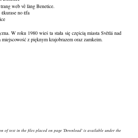
trang web về làng Benetice.
ɛkurase no ɛfa
ice
na. W roku 1980 wieś ta stała się częścią miasta Světlá nad
ca miejscowość z pięknym krajobrazem oraz zamkeim.
on of text in the files placed on page 'Download' is available under the