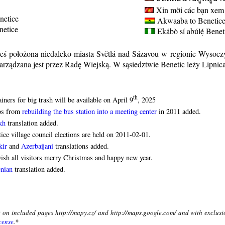
Xin mời các bạn xem 
netice
Akwaaba to Benetice 
enetice
Ekábò sí abúlẹ́
Benet
eś położona niedaleko miasta Světlá nad Sázavou w regionie Wysoczyz
arządzana jest przez Radę Wiejską. W sąsiedztwie Benetic leży Lipni
th
iners for big trash will be available on April 9
, 2025
os from
rebuilding the bus station into a meeting center
in 2011 added.
kh
translation added.
ice village council elections are held on 2011-02-01.
kir
and
Azerbaijani
translations added.
sh all visitors merry Christmas and happy new year.
nian
translation added.
xt on included pages http://mapy.cz/ and http://maps.google.com/ and with exclusi
cense
.*