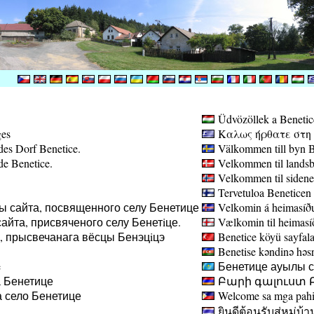
Üdvözöllek a Benetic
ges
Καλως ήρθατε στη σ
des Dorf Benetice.
Välkommen till byn B
de Benetice.
Velkommen til landsb
Velkommen til sidene
Tervetuloa Beneticen 
ы сайта, посвященного селу Бенетице
Velkomin á heimasíðu
айта, присвяченого селу Бенетiце.
Vælkomin til heimasíð
а, прысвечанага вёсцы Бенэцiцэ
Benetice köyü sayfala
Benetise kəndinə həsr 
e
Бенетице ауылы са
 Бенетице
Բարի գալուստ Բ
 село Бенетице
Welcome sa mga pahin
ยินดีต้อนรับสู่หมู่บ้า