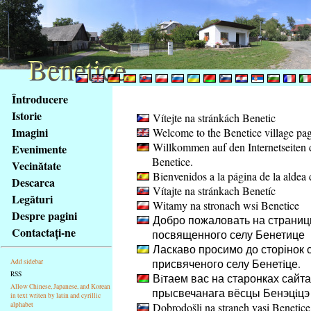
Benetice
Benetice
Na
Întroducere
obsah
Istorie
Vítejte na stránkách Benetic
stránky
Imagini
Welcome to the Benetice village pa
Klávesové
Willkommen auf den Internetseiten 
Evenimente
zkratky
Benetice.
na
Vecinătate
Bienvenidos a la página de la aldea 
tomto
Descarca
Vítajte na stránkach Benetíc
webu
Legături
Witamy na stronach wsi Benetice
-
Despre pagini
Добро пожаловать на страниц
základní
Contactaţi-ne
посвященного селу Бенетице
Hlavní
Ласкаво просимо до сторінок с
strana
присвяченого селу Бенетiце.
Add sidebar
RSS
Вiтаем вас на старонках сайта
Allow Chinese, Japanese, and Korean
прысвечанага вёсцы Бенэцiцэ
in text writen by latin and cyrillic
alphabet
Dobrodošli na straneh vasi Benetice