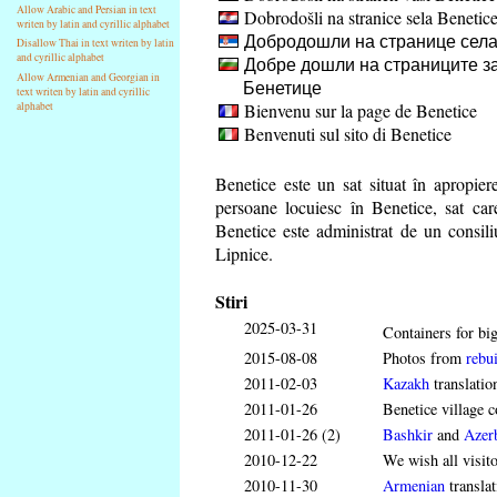
Allow Arabic and Persian in text
Dobrodošli na stranice sela Benetic
writen by latin and cyrillic alphabet
Добродошли на странице села
Disallow Thai in text writen by latin
and cyrillic alphabet
Добре дошли на страниците за
Allow Armenian and Georgian in
Бенетице
text writen by latin and cyrillic
Bienvenu sur la page de Benetice
alphabet
Benvenuti sul sito di Benetice
Benetice este un sat situat în apropi
persoane locuiesc în Benetice, sat ca
Benetice este administrat de un consili
Lipnice.
Stiri
2025-03-31
Containers for big
2015-08-08
Photos from
rebui
2011-02-03
Kazakh
translatio
2011-01-26
Benetice village c
2011-01-26 (2)
Bashkir
and
Azerb
2010-12-22
We wish all visit
2010-11-30
Armenian
translat