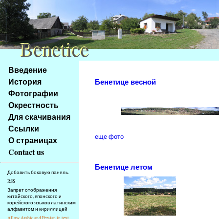
Benetice
Benetice
Na
Введение
obsah
История
Бенетице весной
stránky
Фотографии
Klávesové
Окрестность
zkratky
na
Для скачивания
tomto
Ссылки
webu
еще фото
О страницах
-
Contact us
základní
Бенетице летом
Hlavní
Добавить боковую панель.
strana
RSS
Запрет отображения
китайского, японского и
корейского языков латинским
алфавитом и кириллицей
Allow Arabic and Persian in text