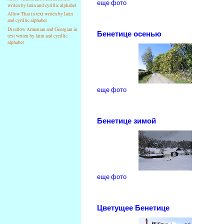
еще фото
writen by latin and cyrillic alphabet
Allow Thai in text writen by latin
and cyrillic alphabet
Disallow Armenian and Georgian in
Бенетице осенью
text writen by latin and cyrillic
alphabet
еще фото
Бенетице зимой
еще фото
Цветущее Бенетице