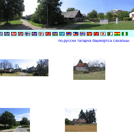
по-русски
татарча
башҡортса
сахалыы